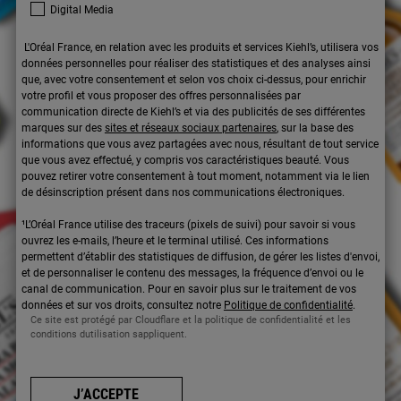
Digital Media
L'Oréal France, en relation avec les produits et services Kiehl’s, utilisera vos
données personnelles pour réaliser des statistiques et des analyses ainsi
que, avec votre consentement et selon vos choix ci-dessus, pour enrichir
votre profil et vous proposer des offres personnalisées par
communication directe de Kiehl’s et via des publicités de ses différentes
marques sur des
sites et réseaux sociaux partenaires
, sur la base des
informations que vous avez partagées avec nous, résultant de tout service
que vous avez effectué, y compris vos caractéristiques beauté. Vous
pouvez retirer votre consentement à tout moment, notamment via le lien
de désinscription présent dans nos communications électroniques.
¹L’Oréal France utilise des traceurs (pixels de suivi) pour savoir si vous
ouvrez les e-mails, l’heure et le terminal utilisé. Ces informations
permettent d’établir des statistiques de diffusion, de gérer les listes d'envoi,
et de personnaliser le contenu des messages, la fréquence d’envoi ou le
canal de communication. Pour en savoir plus sur le traitement de vos
données et sur vos droits, consultez notre
Politique de confidentialité
.
Ce site est protégé par Cloudflare et la politique de confidentialité et les
conditions dutilisation sappliquent.
J’ACCEPTE