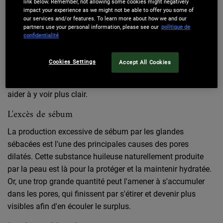
link below. Remember, not allowing some cookies might negatively
comme les points noirs, les boutons rouges et les
points
impact your experience as we might not be able to offer you some of
blancs sur le visage
.
our services and/or features. To learn more about how we and our
partners use your personal information, please see our
politique de
Quelles sont les causes des pores dilatés ?
confidentialité
Vous avez remarqué des pores dilatés sur votre visage ?
Cookies Settings
Accept All Cookies
Pas de panique : plusieurs facteurs tout à fait courants y
ont sûrement contribué ! En voici quelques-uns pour vous
aider à y voir plus clair.
L'excès de sébum
La production excessive de sébum par les glandes
sébacées est l'une des principales causes des pores
dilatés. Cette substance huileuse naturellement produite
par la peau est là pour la protéger et la maintenir hydratée.
Or, une trop grande quantité peut l'amener à s'accumuler
dans les pores, qui finissent par s'étirer et devenir plus
visibles afin d'en écouler le surplus.