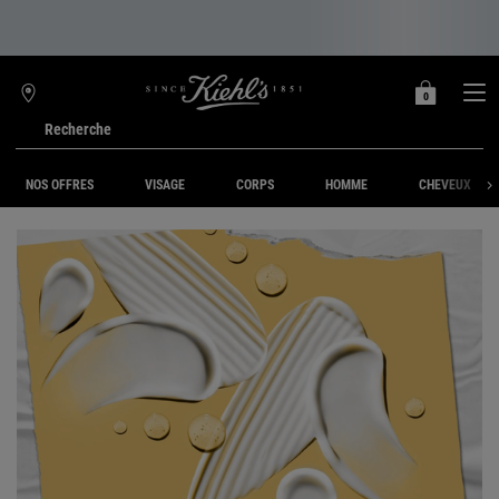
0
MON
0 PRODUIT
TROUVER
PANIER
UNE
Recherche
BOUTIQUE
Main content
NOS OFFRES
VISAGE
CORPS
HOMME
CHEVEUX