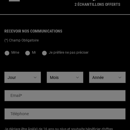
2 ÉCHANTILLONS OFFERTS
{ display: none; }
Footer navigation
RECEVOIR NOS COMMUNICATIONS
(*) Champ Obligatoire
newslettersignup.title.legend
Mme
Mr
Je préfère ne pas préciser
Date de naissance
Email
*
Téléphone
Je déclare être âgé(e) de 16 ans ou plus et souhaite bénéficier d’offres