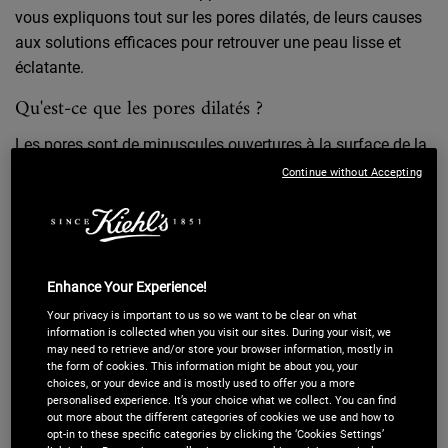
vous expliquons tout sur les pores dilatés, de leurs causes
aux solutions efficaces pour retrouver une peau lisse et
éclatante.
Qu'est-ce que les pores dilatés ?
Les pores sont de minuscules ouvertures à la surface de la
peau qui aident cette dernière à respirer. Ces canaux
Continue without Accepting
évacuent la sueur et le sébum sécrété par les glandes
sébacées, et ce système permet à l'ensemble de la peau de
fonctionner correctement. Or, il arrive parfois que les pores
soient obstrués par des impuretés, un excès de sébum ou
Enhance Your Experience!
des cellules mortes. En réaction, ils s'élargissent et
Your privacy is important to us so we want to be clear on what
deviennent plus visibles : ce sont les fameux pores dilatés.
information is collected when you visit our sites. During your visit, we
may need to retrieve and/or store your browser information, mostly in
Loin d'être une fatalité, ils représentent toutefois une
the form of cookies. This information might be about you, your
choices, or your device and is mostly used to offer you a more
certaine gêne en raison de leur aspect souvent jugé
personalised experience. It’s your choice what we collect. You can find
inesthétique. De plus, des pores dilatés sont une porte
out more about the different categories of cookies we use and how to
d'entrée pour la formation d'imperfections plus prononcées
opt-in to these specific categories by clicking the ‘Cookies Settings’