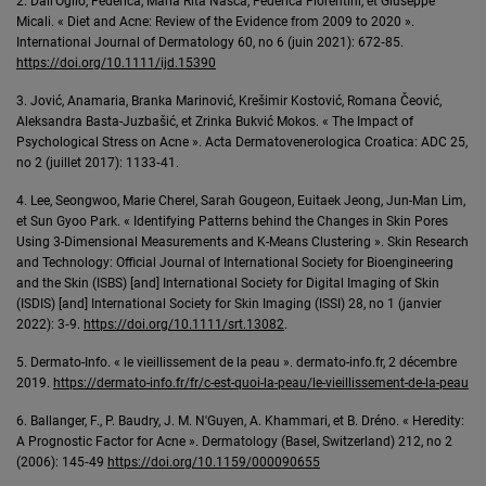
2. Dall'Oglio, Federica, Maria Rita Nasca, Federica Fiorentini, et Giuseppe
Micali. « Diet and Acne: Review of the Evidence from 2009 to 2020 ».
International Journal of Dermatology 60, no 6 (juin 2021): 672‑85.
https://doi.org/10.1111/ijd.15390
3. Jović, Anamaria, Branka Marinović, Krešimir Kostović, Romana Čeović,
Aleksandra Basta-Juzbašić, et Zrinka Bukvić Mokos. « The Impact of
Psychological Stress on Acne ». Acta Dermatovenerologica Croatica: ADC 25,
no 2 (juillet 2017): 1133‑41.
4. Lee, Seongwoo, Marie Cherel, Sarah Gougeon, Euitaek Jeong, Jun-Man Lim,
et Sun Gyoo Park. « Identifying Patterns behind the Changes in Skin Pores
Using 3-Dimensional Measurements and K-Means Clustering ». Skin Research
and Technology: Official Journal of International Society for Bioengineering
and the Skin (ISBS) [and] International Society for Digital Imaging of Skin
(ISDIS) [and] International Society for Skin Imaging (ISSI) 28, no 1 (janvier
2022): 3‑9.
https://doi.org/10.1111/srt.13082
.
5. Dermato-Info. « le vieillissement de la peau ». dermato-info.fr, 2 décembre
2019.
https://dermato-info.fr/fr/c-est-quoi-la-peau/le-vieillissement-de-la-peau
6. Ballanger, F., P. Baudry, J. M. N'Guyen, A. Khammari, et B. Dréno. « Heredity:
A Prognostic Factor for Acne ». Dermatology (Basel, Switzerland) 212, no 2
(2006): 145‑49
https://doi.org/10.1159/000090655