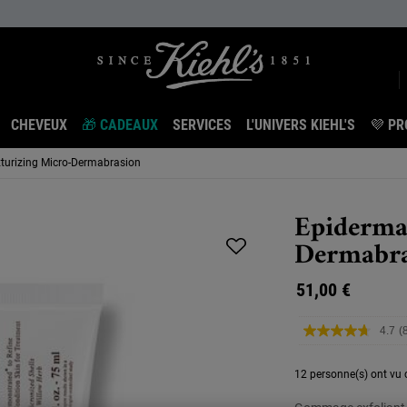
CHEVEUX
🎁 CADEAUX
SERVICES
L'UNIVERS KIEHL'S
💜 PR
xturizing Micro-Dermabrasion
Epiderma
Dermabra
51,00 €
4.7
(
L
a
12 personne(s) ont vu c
L
s