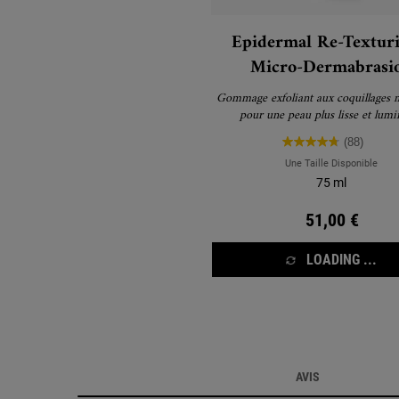
Epidermal Re-Texturi
Micro-Dermabrasi
Gommage exfoliant aux coquillages 
pour une peau plus lisse et lumi
(88)
Une Taille Disponible
75 ml
51,00 €
LOADING ...
PDP Reviews
AVIS