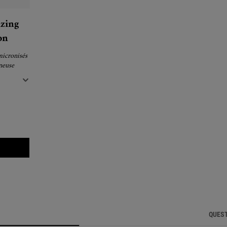
zing
on
micronisés
neuse
QUEST