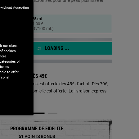
ux coquillages micronisés pour une peau plus lisse et
a
même
 without Accepting
age.
75 ml
51,00 €
Sélectionné
, 1 of 1
(68,00 €/100 ml.)
t our sites.
LOADING ...
of cookies.
 more
categories of
 below.
ble to offer
SON OFFERTE DÈS 45€ ​​
rsonal
aison en Point Relais est offerte dès 45€ d'achat. Dès 70€,
aison standard à domicile est offerte. La livraison express
rmabrasion - Agrandir l'image
0€.
PROGRAMME DE FIDÉLITÉ
51
POINTS BONUS