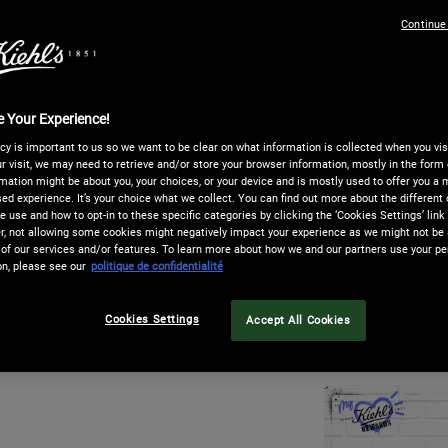
Gommage exfoliant a
l
lumineuse
Continue
p
One taille only
 Your Experience!
Quantité
cy is important to us so we want to be clear on what information is collected when you visi
−
+
r visit, we may need to retrieve and/or store your browser information, mostly in the form 
mation might be about you, your choices, or your device and is mostly used to offer you a
ed experience. It’s your choice what we collect. You can find out more about the different 
 use and how to opt-in to these specific categories by clicking the ‘Cookies Settings’ link
 not allowing some cookies might negatively impact your experience as we might not be a
NANT, PAYEZ PLUS TARD​
LIVRAI
of our services and/or features. To learn more about how we and our partners use your pe
on, please see our
politique de confidentialité
e paiement en
4 X sans frais avec Paypal
, à
La livr
ay
est aussi disponible ! Vous pouvez
la livr
Epidermal Re-Texturizing Micro-De
lectionner sur la page de paiement.
est à 1
Cookies Settings
Accept All Cookies