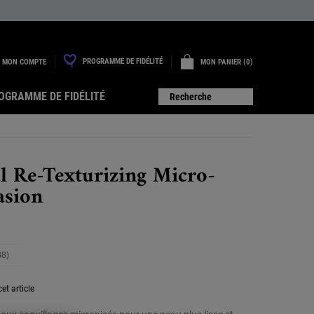
PROGRAMME DE FIDÉLITÉ
MON COMPTE
MON PANIER
0
0 PRODUIT
OGRAMME DE FIDÉLITÉ
Recherche
l Re-Texturizing Micro-
sion
88)
ire
88
vis.
et article
ien
ur