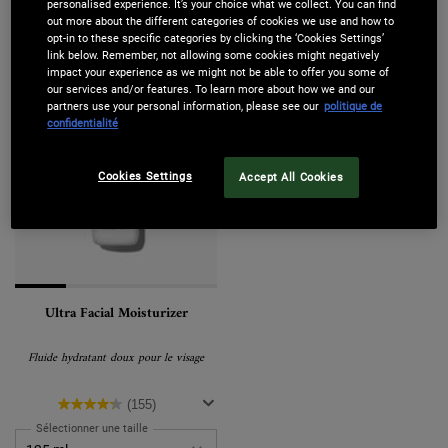
25,00 €
89,00 €
personalised experience. It’s your choice what we collect. You can find
out more about the different categories of cookies we use and how to
opt-in to these specific categories by clicking the ‘Cookies Settings’
LOADING ...
LOADING ...
link below. Remember, not allowing some cookies might negatively
impact your experience as we might not be able to offer you some of
our services and/or features. To learn more about how we and our
partners use your personal information, please see our
politique de
confidentialité
Cookies Settings
Accept All Cookies
Ultra Facial Moisturizer
Fluide hydratant doux pour le visage
(155)
Sélectionner une taille