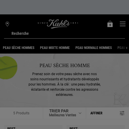
0
MON
0 PRODUIT
TROUVER
PANIER
UNE
Recherche
BOUTIQUE
Main content
PEAU SÈCHE HOMMES
PEAU MIXTE HOMME
PEAU NORMALE HOMMES
PEAU G
PEAU SÈCHE HOMME
Prenez soin de votre peau sèche avec nos
soins nourrissants et hydratants développés
pour les hommes.​ À la clé : une peau hydratée,
éclatante et renforcée contre les agressions
extérieures.​
TRIER PAR
5 Produits
AFFINER
MENU DE FILTRAGE