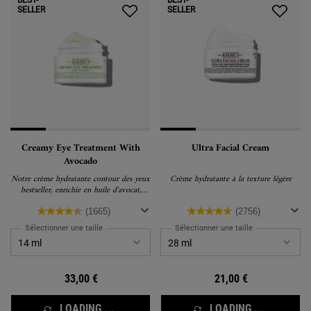
BEST-
BEST-
SELLER
SELLER
Creamy Eye Treatment With
Ultra Facial Cream
Avocado
Notre crème hydratante contour des yeux
Crème hydratante à la texture légère
bestseller, enrichie en huile d'avocat,
caféine et bêta-carotène pour nourrir,
lisser et illuminer la zone sous les yeux
(1665)
(2756)
dès la première application.
Sélectionner une taille
Sélectionner une taille
33,00 €
21,00 €
LOADING ...
LOADING ...