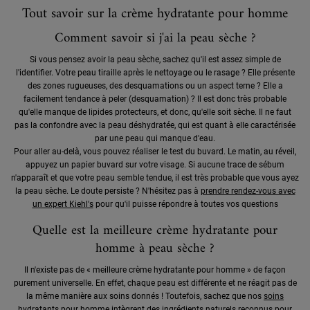
Tout savoir sur la crème hydratante pour homme
Comment savoir si j'ai la peau sèche ?
Si vous pensez avoir la peau sèche, sachez qu'il est assez simple de
l'identifier. Votre peau tiraille après le nettoyage ou le rasage ? Elle présente
des zones rugueuses, des desquamations ou un aspect terne ? Elle a
facilement tendance à peler (desquamation) ? Il est donc très probable
qu'elle manque de lipides protecteurs, et donc, qu'elle soit sèche. Il ne faut
pas la confondre avec la peau déshydratée, qui est quant à elle caractérisée
par une peau qui manque d'eau.
Pour aller au-delà, vous pouvez réaliser le test du buvard. Le matin, au réveil,
appuyez un papier buvard sur votre visage. Si aucune trace de sébum
n'apparaît et que votre peau semble tendue, il est très probable que vous ayez
la peau sèche. Le doute persiste ? N'hésitez pas à
prendre rendez-vous avec
un expert Kiehl's
pour qu'il puisse répondre à toutes vos questions
Quelle est la meilleure crème hydratante pour
homme à peau sèche ?
Il n'existe pas de « meilleure crème hydratante pour homme » de façon
purement universelle. En effet, chaque peau est différente et ne réagit pas de
la même manière aux soins donnés ! Toutefois, sachez que nos
soins
hydratants pour homme
intègrent des ingrédients naturels reconnus pour