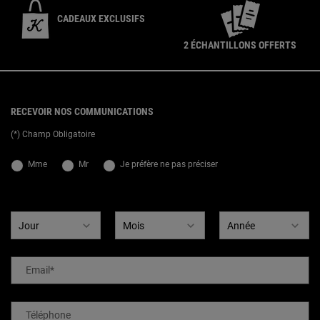
CADEAUX EXCLUSIFS
2 ÉCHANTILLONS OFFERTS
{ display: none; }
Footer navigation
RECEVOIR NOS COMMUNICATIONS
(*) Champ Obligatoire
newslettersignup.title.legend
Mme
Mr
Je préfère ne pas préciser
Date de naissance
Email
*
Téléphone