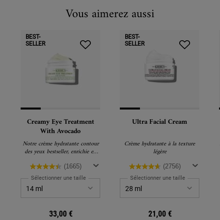
Vous aimerez aussi
BEST-
BEST-
SELLER
SELLER
Creamy Eye Treatment
Ultra Facial Cream
With Avocado
Notre crème hydratante contour
Crème hydratante à la texture
des yeux bestseller, enrichie en
légère
huile d'avocat, caféine et bêta-
carotène pour nourrir, lisser et
(1665)
(2756)
illuminer la zone sous les yeux
Sélectionner une taille
Sélectionner une taille
dès la première application.
33,00 €
21,00 €