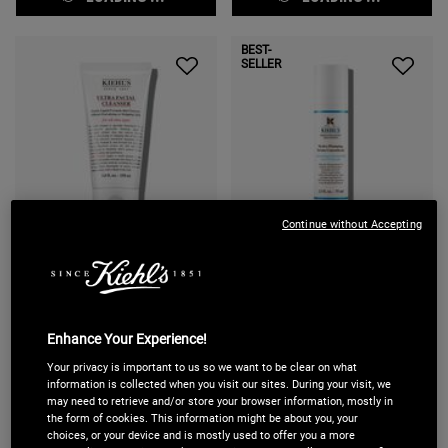
BEST-
SELLER
Continue without Accepting
Ultra Facial Cleanser
Hydro-Plumping Serum
Concentrate
Nettoyant moussant visage doux. Libère
Sérum hydratant repulpant. Aide à
la peau des impuretés et des excès de
stimuler la production naturelle d'acide
sébum sans la dessécher.
hyaluronique de la peau, pour révéler une
Enhance Your Experience!
peau visiblement repulpée, plus lisse et
(493)
(809)
Your privacy is important to us so we want to be clear on what
plus élastique en une semaine seulement
Sélectionner une taille
Sélectionner une taille
information is collected when you visit our sites. During your visit, we
may need to retrieve and/or store your browser information, mostly in
the form of cookies. This information might be about you, your
choices, or your device and is mostly used to offer you a more