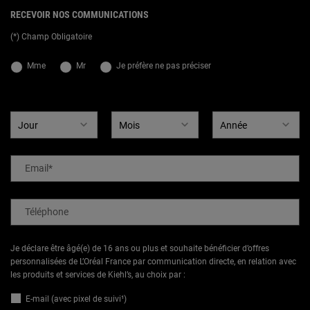
RECEVOIR NOS COMMUNICATIONS
(*) Champ Obligatoire
newslettersignup.title.legend
Mme
Mr
Je préfère ne pas préciser
Date de naissance
Email
*
Téléphone
Je déclare être âgé(e) de 16 ans ou plus et souhaite bénéficier d’offres
personnalisées de L’Oréal France par communication directe, en relation avec
les produits et services de Kiehl’s, au choix par :
E-mail (avec pixel de suivi¹)