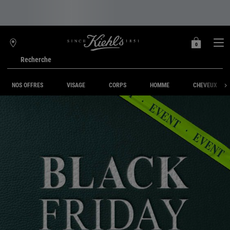
0
MON
0 PRODUIT
TROUVER
PANIER
UNE
Recherche
BOUTIQUE
Main content
NOS OFFRES
VISAGE
CORPS
HOMME
CHEVEUX