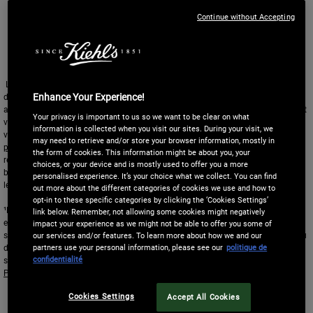
SMS
Continue without Accepting
Digital Media
L'Oréal France, en relation avec les produits et services Kiehl’s, utilisera vos
Enhance Your Experience!
données personnelles pour réaliser des statistiques et des analyses ainsi que,
avec votre consentement et selon vos choix ci-dessus, pour enrichir votre profil et
Your privacy is important to us so we want to be clear on what
vous proposer des offres personnalisées par communication directe de Kiehl’s et
information is collected when you visit our sites. During your visit, we
via des publicités de ses différentes marques sur des
sites et réseaux sociaux
may need to retrieve and/or store your browser information, mostly in
partenaires
, sur la base des informations que vous avez partagées avec nous,
the form of cookies. This information might be about you, your
résultant de tout service que vous avez effectué, y compris vos caractéristiques
choices, or your device and is mostly used to offer you a more
beauté. Vous pouvez retirer votre consentement à tout moment, notamment via
personalised experience. It’s your choice what we collect. You can find
le lien de désinscription présent dans nos communications électroniques.
out more about the different categories of cookies we use and how to
opt-in to these specific categories by clicking the ‘Cookies Settings’
¹L’Oréal France utilise des traceurs (pixels de suivi) pour savoir si vous ouvrez les
link below. Remember, not allowing some cookies might negatively
e-mails, l’heure et le terminal utilisé. Ces informations permettent d’établir des
impact your experience as we might not be able to offer you some of
statistiques de diffusion, de gérer les listes d'envoi, et de personnaliser le contenu
our services and/or features. To learn more about how we and our
partners use your personal information, please see our
politique de
des messages, la fréquence d’envoi ou le canal de communication. Pour en
confidentialité
savoir plus sur le traitement de vos données et sur vos droits, consultez notre
Politique de confidentialité
.
Ce site est protégé par Cloudflare et la politique de confidentialité et les conditions
dutilisation sappliquent.
Cookies Settings
Accept All Cookies