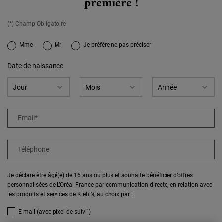
première !​
(*) Champ Obligatoire
newslettersignup.title.legend
Mme
Mr
Je préfère ne pas préciser
Date de naissance
Email
*
Téléphone
Je déclare être âgé(e) de 16 ans ou plus et souhaite bénéficier d’offres
personnalisées de L’Oréal France par communication directe, en relation avec
les produits et services de Kiehl’s, au choix par :
E-mail (avec pixel de suivi¹)