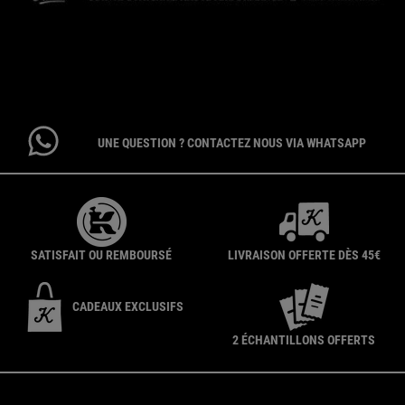
CONTACTEZ-NOUS
Par téléphone : 01 84 94 07 08 pour le service Client E-Boutique du
lundi au vendredi de 9h à 17h ou 09 69 39 02 26 pour le service
Consommateur du lundi au vendredi de 9h à 18h
UNE QUESTION ? CONTACTEZ NOUS VIA WHATSAPP
SATISFAIT OU REMBOURSÉ
LIVRAISON OFFERTE DÈS 45€
CADEAUX EXCLUSIFS
2 ÉCHANTILLONS OFFERTS
{ display: none; }
Footer navigation