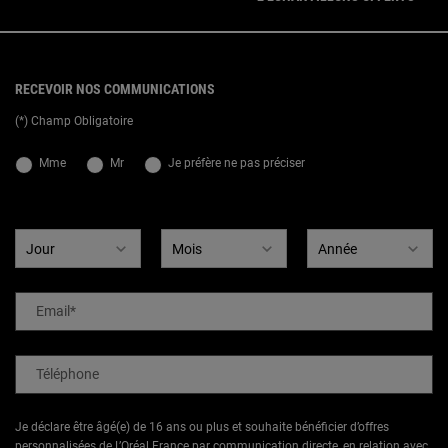
{ display: none; }
Footer navigation
RECEVOIR NOS COMMUNICATIONS
(*) Champ Obligatoire
newslettersignup.title.legend
Mme
Mr
Je préfère ne pas préciser
Date de naissance
Email
*
Téléphone
Je déclare être âgé(e) de 16 ans ou plus et souhaite bénéficier d’offres
personnalisées de L’Oréal France par communication directe, en relation avec