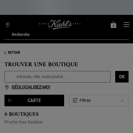
0
MON
0 PRODUIT
TROUVER
PANIER
UNE
Recherche
BOUTIQUE
Main content
RETOUR
TROUVER UNE BOUTIQUE
Type and press the down arrow to browse available matches
OK
Adresse, ville, code postal...
GÉOLOCALISEZ-MOI
CARTE
Filtres
0 BOUTIQUES
Proche Your location