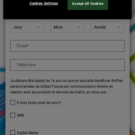
newslettersignup.title.legend
Mme
Mr
Je préfère ne pas préciser
Cookies Settings
Accept All Cookies
Date de naissance
Email
*
Téléphone
Je déclare être âgé(e) de 16 ans ou plus et souhaite bénéficier d’offres
personnalisées de L’Oréal France par communication directe, en
relation avec les produits et services de Kiehl’s, au choix par :
E-mail (avec pixel de suivi¹)
SMS
Digital Media