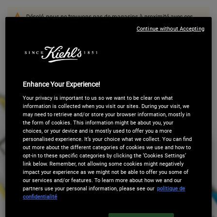
Désolé, nous ne trouvons pas de magasins à proximité avec ces
filtres. Essayez à nouveau.
Continue without Accepting
Enhance Your Experience!
Your privacy is important to us so we want to be clear on what
information is collected when you visit our sites. During your visit, we
may need to retrieve and/or store your browser information, mostly in
the form of cookies. This information might be about you, your
choices, or your device and is mostly used to offer you a more
personalised experience. It’s your choice what we collect. You can find
INSCRIVEZ-VOUS À NOTRE NEWSLETTER
out more about the different categories of cookies we use and how to
opt-in to these specific categories by clicking the ‘Cookies Settings’
ET PROFITEZ DE
10€ OFFERTS SUR
link below. Remember, not allowing some cookies might negatively
impact your experience as we might not be able to offer you some of
VOTRE PREMIÈRE COMMANDE
.
our services and/or features. To learn more about how we and our
partners use your personal information, please see our
politique de
confidentialité
(*) Champ Obligatoire