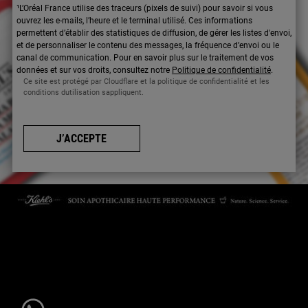
¹L’Oréal France utilise des traceurs (pixels de suivi) pour savoir si vous
ouvrez les e-mails, l’heure et le terminal utilisé. Ces informations
permettent d’établir des statistiques de diffusion, de gérer les listes d'envoi,
et de personnaliser le contenu des messages, la fréquence d’envoi ou le
canal de communication. Pour en savoir plus sur le traitement de vos
données et sur vos droits, consultez notre
Politique de confidentialité
.
Ce site est protégé par Cloudflare et la politique de confidentialité et les
conditions dutilisation sappliquent.
J’ACCEPTE
CONTACTEZ-NOUS
Par téléphone : 01 84 94 07 08 pour le service Client E-Boutique du
lundi au vendredi de 9h à 17h ou 09 69 39 02 26 pour le service
Consommateur du lundi au vendredi de 9h à 18h