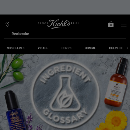
0
MON
0 PRODUIT
TROUVER
PANIER
UNE
Recherche
BOUTIQUE
Main content
NOS OFFRES
VISAGE
CORPS
HOMME
CHEVEUX