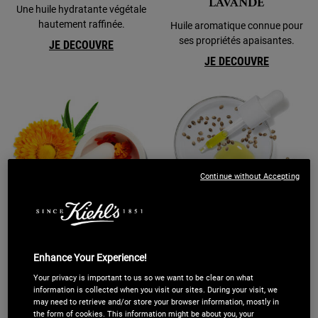
LAVANDE
Une huile hydratante végétale
hautement raffinée.
Huile aromatique connue pour
ses propriétés apaisantes.
JE DECOUVRE
JE DECOUVRE
Continue without Accepting
CALENDULA
HUILE DE GRAINES DE
CHANVRE
Enhance Your Experience!
Dérivé de la fleur de souci,
Your privacy is important to us so we want to be clear on what
l'extrait de Calendula et les
Pressée à froid à partir de
information is collected when you visit our sites. During your visit, we
pétales sont connus pour leurs
graines de chanvre, cette huile
may need to retrieve and/or store your browser information, mostly in
propriétés apaisantes.
herbacée est connue pour ses
the form of cookies. This information might be about you, your