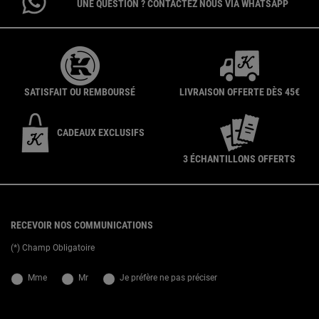
UNE QUESTION ? CONTACTEZ NOUS VIA WHATSAPP
SATISFAIT OU REMBOURSÉ
LIVRAISON OFFERTE DÈS 45€
CADEAUX EXCLUSIFS
3 ÉCHANTILLONS OFFERTS
{ display: none; }
Footer navigation
RECEVOIR NOS COMMUNICATIONS
(*) Champ Obligatoire
newslettersignup.title.legend
Mme
Mr
Je préfère ne pas préciser
Date de naissance