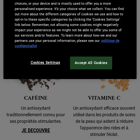
propriétés calmantes et
choices, or your device and is mostly used to offer you a more
JE DECOUVRE
personalised experience. It’s your choice what we collect. You can find
apaisantes.
out more about the different categories of cookies we use and how to
JE DECOUVRE
opt-in to these specific categories by clicking the ‘Cookies Settings’
link below. Remember, not allowing some cookies might negatively
impact your experience as we might not be able to offer you some of
our services and/or features. To learn more about how we and our
partners use your personal information, please see our
politique de
confidentialité
Cookies Settings
Accept All Cookies
CAFÉINE
VITAMINE C
Un antioxydant
Un antioxydant efficace souvent
traditionnellement connu pour
utilisé dans les produits de soins
ses propriétés stimulantes.
de la peau qui aident à réduire
l'apparence des rides et à
JE DECOUVRE
stimuler l'éclat.