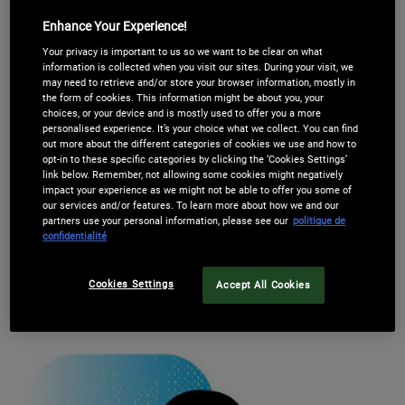
Enhance Your Experience!
Your privacy is important to us so we want to be clear on what
information is collected when you visit our sites. During your visit, we
may need to retrieve and/or store your browser information, mostly in
the form of cookies. This information might be about you, your
choices, or your device and is mostly used to offer you a more
personalised experience. It’s your choice what we collect. You can find
out more about the different categories of cookies we use and how to
opt-in to these specific categories by clicking the ‘Cookies Settings’
link below. Remember, not allowing some cookies might negatively
impact your experience as we might not be able to offer you some of
our services and/or features. To learn more about how we and our
partners use your personal information, please see our
politique de
confidentialité
2. CONFIRMATION
Cookies Settings
Accept All Cookies
Recevez votre email de confirmation
comprenant toutes les
informations
liées à votre rendez-vous.