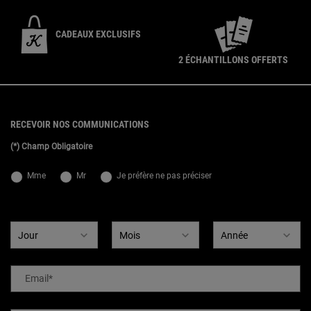
CADEAUX EXCLUSIFS
2 ÉCHANTILLONS OFFERTS
{ display: none; }
Footer navigation
RECEVOIR NOS COMMUNICATIONS
(*) Champ Obligatoire
newslettersignup.title.legend
Mme
Mr
Je préfère ne pas préciser
Date de naissance
Email
*