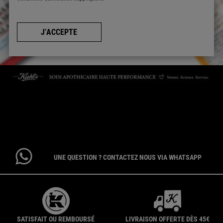
J’ACCEPTE
CONTACTEZ-NOUS
Par téléphone : 01 84 94 07 08 pour le service Client E-Boutique du
lundi au vendredi de 9h à 17h ou 09 69 39 02 26 pour le service
Consommateur du lundi au vendredi de 9h à 18h
UNE QUESTION ? CONTACTEZ NOUS VIA WHATSAPP
SATISFAIT OU REMBOURSÉ
LIVRAISON OFFERTE DÈS 45€