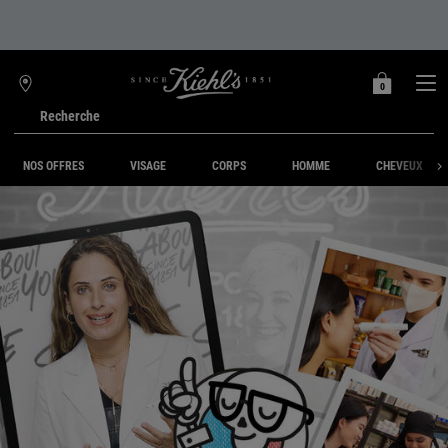
0
MON
0 PRODUIT
TROUVER
PANIER
UNE
Recherche
BOUTIQUE
Main content
NOS OFFRES
VISAGE
CORPS
HOMME
CHEVEUX