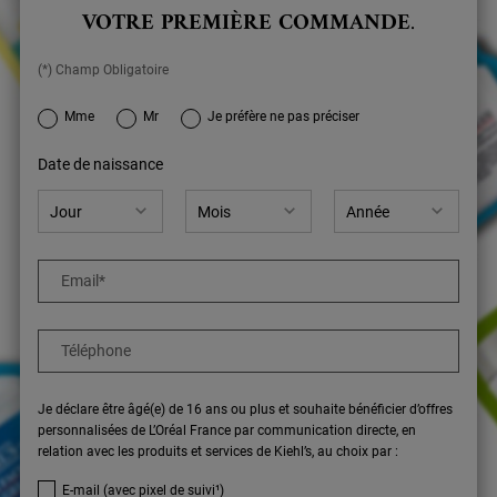
VOTRE PREMIÈRE COMMANDE
.
(*) Champ Obligatoire
newslettersignup.title.legend
Mme
Mr
Je préfère ne pas préciser
Date de naissance
Email
*
Téléphone
Je déclare être âgé(e) de 16 ans ou plus et souhaite bénéficier d’offres
personnalisées de L’Oréal France par communication directe, en
relation avec les produits et services de Kiehl’s, au choix par :
E-mail (avec pixel de suivi¹)