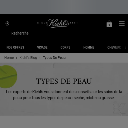
0
MON
0 PRODUIT
TROUVER
PANIER
UNE
Recherche
BOUTIQUE
Main content
NOS OFFRES
VISAGE
CORPS
HOMME
CHEVEUX
Home
Kiehl's Blog
Types De Peau
TYPES DE PEAU
Les experts de Kiehl's vous donnent des conseils sur les soins de la
peau pour tous les types de peau : seche, mixte ou grasse.