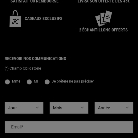
SATISFAIT OU REMBOURSÉ
LIVRAISON OFFERTE DÈS 45€
CADEAUX EXCLUSIFS
2 ÉCHANTILLONS OFFERTS
{ display: none; }
Footer navigation
RECEVOIR NOS COMMUNICATIONS
(*) Champ Obligatoire
newslettersignup.title.legend
Mme
Mr
Je préfère ne pas préciser
Date de naissance
Email
*