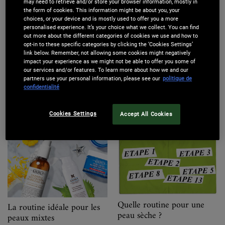
may need to retrieve and/or store your browser information, mostly in
the form of cookies. This information might be about you, your
choices, or your device and is mostly used to offer you a more
personalised experience. It’s your choice what we collect. You can find
out more about the different categories of cookies we use and how to
opt-in to these specific categories by clicking the ‘Cookies Settings’
link below. Remember, not allowing some cookies might negatively
impact your experience as we might not be able to offer you some of
our services and/or features. To learn more about how we and our
partners use your personal information, please see our
politique de
confidentialité
Quel soin hydratant choisir
Votre guide ultime pour
?
une peau sensible
Cookies Settings
Accept All Cookies
Quelle routine pour une
La routine idéale pour les
peau sèche ?
peaux mixtes