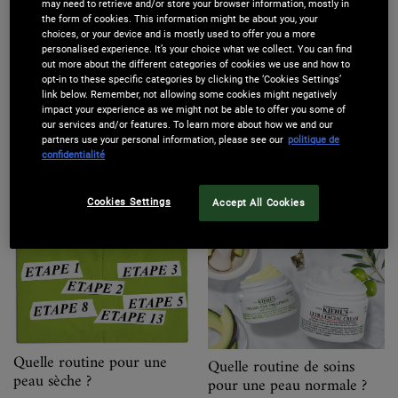
may need to retrieve and/or store your browser information, mostly in
the form of cookies. This information might be about you, your
choices, or your device and is mostly used to offer you a more
personalised experience. It’s your choice what we collect. You can find
out more about the different categories of cookies we use and how to
opt-in to these specific categories by clicking the ‘Cookies Settings’
link below. Remember, not allowing some cookies might negatively
impact your experience as we might not be able to offer you some of
our services and/or features. To learn more about how we and our
partners use your personal information, please see our
politique de
confidentialité
La routine de nuit pour
La routine idéale pour les
une peau régénérée
peaux mixtes
Cookies Settings
Accept All Cookies
Quelle routine pour une
Quelle routine de soins
peau sèche ?
pour une peau normale ?