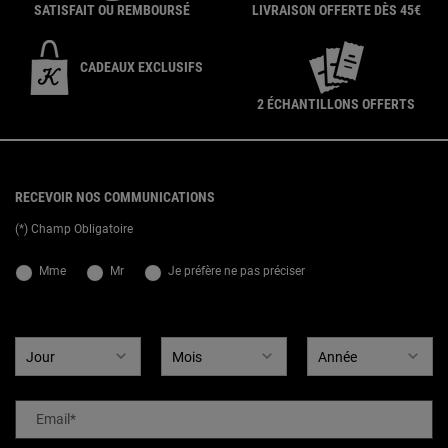
SATISFAIT OU REMBOURSÉ
LIVRAISON OFFERTE DÈS 45€
CADEAUX EXCLUSIFS
2 ÉCHANTILLONS OFFERTS
{ display: none; }
Footer navigation
RECEVOIR NOS COMMUNICATIONS
(*) Champ Obligatoire
newslettersignup.title.legend
Mme
Mr
Je préfère ne pas préciser
Date de naissance
Email
*