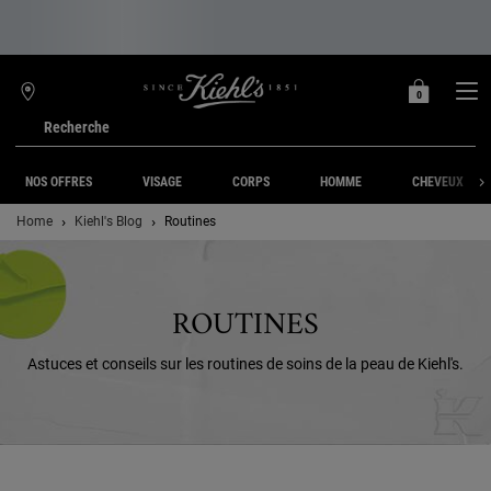
0
MON
0 PRODUIT
TROUVER
PANIER
UNE
Recherche
BOUTIQUE
Main content
NOS OFFRES
VISAGE
CORPS
HOMME
CHEVEUX
Home
Kiehl's Blog
Routines
ROUTINES
Astuces et conseils sur les routines de soins de la peau de Kiehl's.