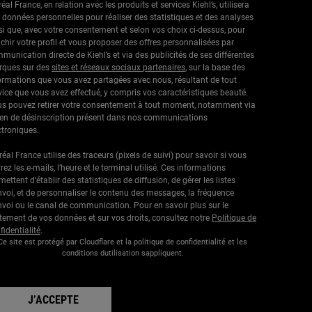
réal France, en relation avec les produits et services Kiehl’s, utilisera
 données personnelles pour réaliser des statistiques et des analyses
si que, avec votre consentement et selon vos choix ci-dessus, pour
ichir votre profil et vous proposer des offres personnalisées par
munication directe de Kiehl’s et via des publicités de ses différentes
ques sur des
sites et réseaux sociaux partenaires
, sur la base des
ormations que vous avez partagées avec nous, résultant de tout
vice que vous avez effectué, y compris vos caractéristiques beauté.
s pouvez retirer votre consentement à tout moment, notamment via
lien de désinscription présent dans nos communications
ctroniques.
Oréal France utilise des traceurs (pixels de suivi) pour savoir si vous
rez les e-mails, l’heure et le terminal utilisé. Ces informations
mettent d’établir des statistiques de diffusion, de gérer les listes
nvoi, et de personnaliser le contenu des messages, la fréquence
nvoi ou le canal de communication. Pour en savoir plus sur le
itement de vos données et sur vos droits, consultez notre
Politique de
fidentialité
.
Ce site est protégé par Cloudflare et la politique de confidentialité et les
conditions dutilisation sappliquent.
J’ACCEPTE