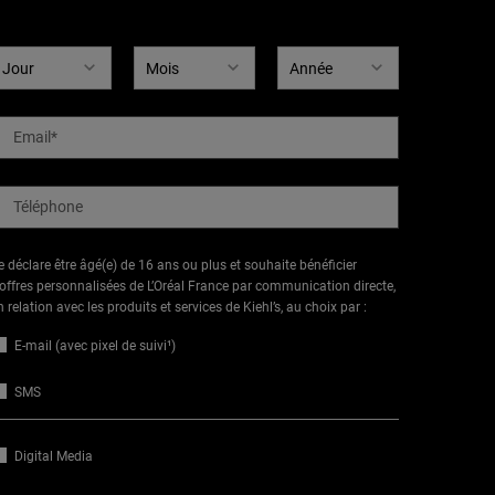
ate de naissance
Email
*
Téléphone
e déclare être âgé(e) de 16 ans ou plus et souhaite bénéficier
’offres personnalisées de L’Oréal France par communication directe,
n relation avec les produits et services de Kiehl’s, au choix par :
E-mail (avec pixel de suivi¹)
SMS
Digital Media