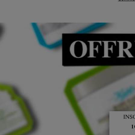
INS
1