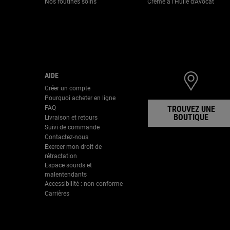
Nos routines soins
Crème à l'Huile d'Avocat
AIDE
Créer un compte
Pourquoi acheter en ligne
FAQ
TROUVEZ UNE
BOUTIQUE
Livraison et retours
Suivi de commande
Contactez-nous
Exercer mon droit de
rétractation
Espace sourds et
malentendants
Accessibilité : non conforme
Carrières