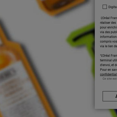
Digita
L'Oréal Fran
réaliser des
pour enrichi
via des publ
informations
compris vos
via le lien
¹L’Oréal Fran
terminal uti
d'envoi, et
Pour en savo
confidential
Ce site est