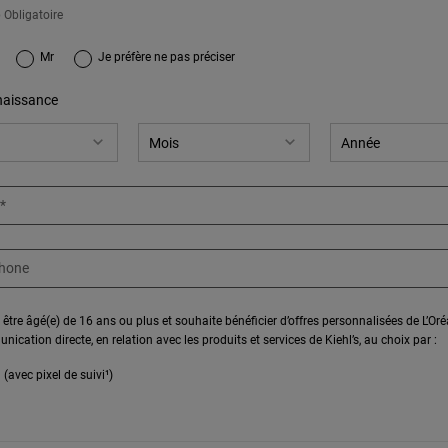
 Obligatoire
gnup.title.legend
Mr
Je préfère ne pas préciser
naissance
*
phone
 être âgé(e) de 16 ans ou plus et souhaite bénéficier d’offres personnalisées de L’Or
ication directe, en relation avec les produits et services de Kiehl’s, au choix par :
 (avec pixel de suivi¹)