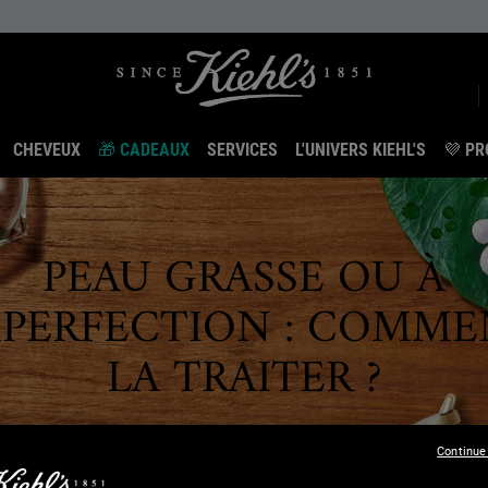
CHEVEUX
🎁 CADEAUX
SERVICES
L'UNIVERS KIEHL'S
💜 PR
PEAU GRASSE OU À
MPERFECTION : COMME
LA TRAITER ?
Continue