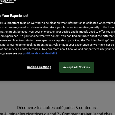
mperfection : Comment La Traiter ?
 Your Experience!
cy is important to us so we want to be clear on what information is collected when you visi
r visit, we may need to retrieve and/or store your browser information, mostly in the form 
E QU'UNE PEAU GRASSE À IMPERFECTIONS ?
mation might be about you, your choices, or your device and is mostly used to offer you a
ed experience. It’s your choice what we collect. You can find out more about the different 
 use and how to opt-in to these specific categories by clicking the ‘Cookies Settings’ link
 not allowing some cookies might negatively impact your experience as we might not be a
E QU'UNE IMPERFECTION ?
of our services and/or features. To learn more about how we and our partners use your pe
on, please see our
politique de confidentialité
E QUI CAUSE LES IMPERFECTIONS ?
Cookies Settings
Accept All Cookies
REDUIRE LES IMPERFECTIONS ?
Découvrez les autres catégories & contenus :
 éliminer les cicatrices d'acné ?
-
Comment traiter l'acné chez l