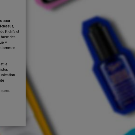
es pour
i-dessus,
de Kiehl’s et
la base des
ué, y
 notamment
et le
listes
unication.
 de
iquent.