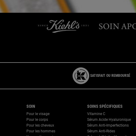
Par téléphone : 01 84 94 07 08 pour le service Clien
SATISFAIT OU REMBOURSÉ
{ display: none; }
Footer navigation
SOIN
SOINS SPÉCIFIQUES
Pour le visage
Vitamine C
Pour le corps
Sérum Acide Hyaluronique
Pour les cheveux
Sérum Anti-Imperfections
Pour les hommes
Sérum Anti-Rides