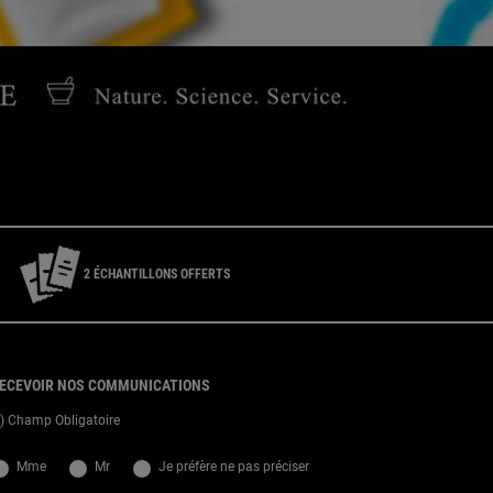
service Consommateur du lundi au vendredi de 9h à 18h
2 ÉCHANTILLONS OFFERTS
ECEVOIR NOS COMMUNICATIONS
*) Champ Obligatoire
slettersignup.title.legend
Mme
Mr
Je préfère ne pas préciser