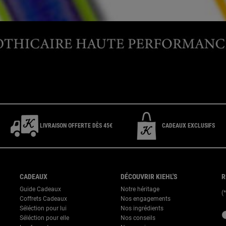
CONTACTEZ-NOUS
t E-Boutique du lundi au vendredi de 9h à 17h ou 09 69 39 02 26 pour le 
LIVRAISON OFFERTE DÈS 45€
CADEAUX EXCLUSIFS
CADEAUX
DÉCOUVRIR KIEHL'S
R
Guide Cadeaux
Notre héritage
(
Coffrets Cadeaux
Nos engagements
Séléction pour lui
Nos ingrédients
new
Séléction pour elle
Nos conseils