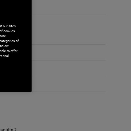
t our sites.
of cookies.
 more
categories of
 below.
ble to offer
rsonal
'adulte ?