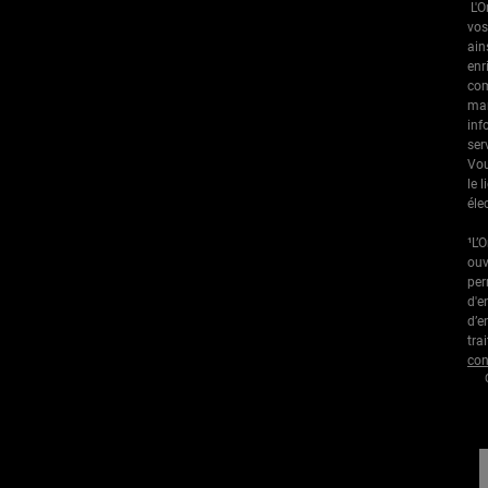
L'O
vos
ain
enr
com
mar
inf
ser
Vou
le 
éle
¹L’
ouv
per
d'e
d’e
tra
con