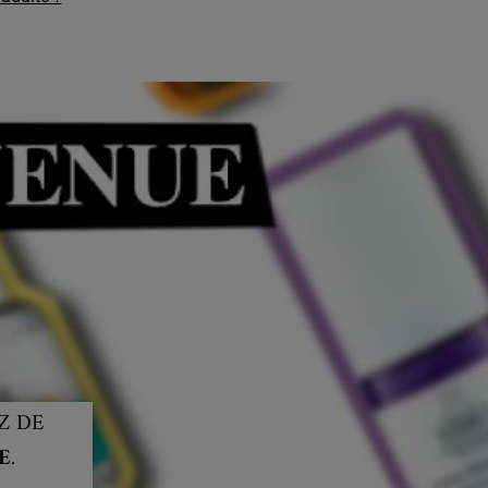
Z DE
E
.