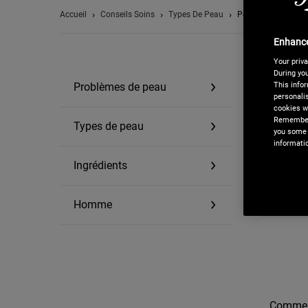
Accueil
Conseils Soins
Types De Peau
Peau Grasse Ou À I
Enhance
Your priva
During you
QU'EST-C
This infor
Problèmes de peau
personalis
cookies we
Remember,
QU'EST-C
Types de peau
you some 
informati
QU'EST-C
Ingrédients
COMMENT 
Homme
Comment