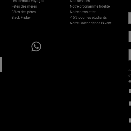
Les formats voyages
Nos services
D
Fètes des mères
Notre programme fidélité
Fètes des pères
Notre newsletter
Black Friday
-15% pour les étudiants​
Notre Calendrier de l'Avent
Une question ? Contactez
nous via WhatsApp
J
d
e