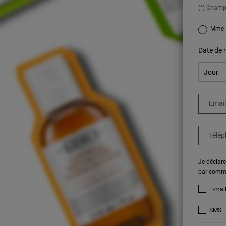
(*) Champ
newslettersi
Mme
Date de 
Email
Télé
Je déclare
par commun
E-mail
SMS