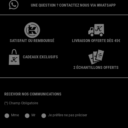
UNE QUESTION ? CONTACTEZ NOUS VIA WHATSAPP
SATISFAIT OU REMBOURSÉ
LIVRAISON OFFERTE DÈS 45€
CADEAUX EXCLUSIFS
2 ÉCHANTILLONS OFFERTS
{ display: none; }
Footer navigation
RECEVOIR NOS COMMUNICATIONS
(*) Champ Obligatoire
newslettersignup.title.legend
Mme
Mr
Je préfère ne pas préciser
Date de naissance