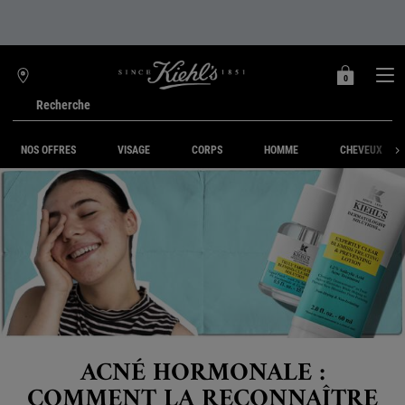
0
MON
0 PRODUIT
TROUVER
PANIER
UNE
Recherche
BOUTIQUE
Main content
NOS OFFRES
VISAGE
CORPS
HOMME
CHEVEUX
ACNÉ HORMONALE :
COMMENT LA RECONNAÎTRE