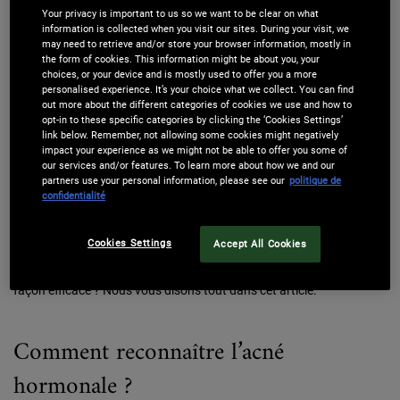
Les étapes clés pour traiter et prévenir l'acné
Your privacy is important to us so we want to be clear on what
hormonale
information is collected when you visit our sites. During your visit, we
Glossaire
may need to retrieve and/or store your browser information, mostly in
the form of cookies. This information might be about you, your
Questions fréquentes sur l'acné hormonale
choices, or your device and is mostly used to offer you a more
personalised experience. It’s your choice what we collect. You can find
out more about the different categories of cookies we use and how to
opt-in to these specific categories by clicking the ‘Cookies Settings’
L’acné hormonale est une affection cutanée qui touche de
link below. Remember, not allowing some cookies might negatively
impact your experience as we might not be able to offer you some of
nombreuses personnes, en particulier les adultes. Par rapport à
our services and/or features. To learn more about how we and our
d’autres types d’acné, elle est directement liée aux fluctuations
partners use your personal information, please see our
politique de
hormonales traversées par le corps. Sous leur impulsion, l'activité
confidentialité
des glandes sébacées s'accélère jusqu'à engendrer la surproduction
de sébum puis obstruer les pores de la peau. Mais comment savoir
Cookies Settings
Accept All Cookies
si vos boutons proviennent d’une acné hormonale ? Où et comment
se déclare-t-elle ? Et surtout, comment réduire ses imperfections de
façon efficace ? Nous vous disons tout dans cet article.
Comment reconnaître l’acné
hormonale ?