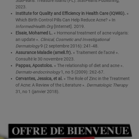
StatPearls
. Treasure Island (FL): StatPearls Publishing,
2023.
Institute for Quality and Efficiency in Health Care (IQWiG).
«
Which Birth Control Pills Can Help Reduce Acne? » In
InformedHealth.Org
[Internet]. 2019.
Elsaie, Mohamed L.
« Hormonal treatment of acne vulgaris:
an update ».
Clinical, Cosmetic and Investigational
Dermatology
9 (2 septembre 2016): 241‑48.
Assurance Maladie (ameli.fr).
« Traitement de l’acné ».
Consulté le 30 novembre 2023.
Pappas, Apostolos.
« The relationship of diet and acne ».
Dermato-endocrinology
1, no 5 (2009): 262‑67.
Cervantes, Jessica, et al.
« The Role of Zinc in the Treatment
of Acne: A Review of the Literature ».
Dermatologic Therapy
31, no 1 (janvier 2018).