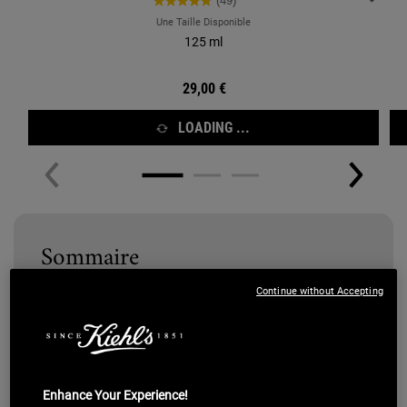
(49)
Une Taille Disponible
125 ml
29,00 €
LOADING ...
Sommaire
Comment reconnaître l’acné hormonale ?
Continue without Accepting
Où l’acné hormonale apparaît-elle ?
Qui est touché par l’acné hormonale ?
L'impact des différentes hormones sur l'acné
Quelles sont les solutions pour traiter l’acné hormonale
?
Enhance Your Experience!