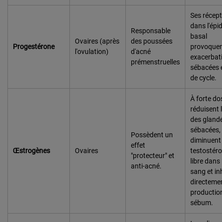
Ses récep
dans l'épi
Responsable
basal
Ovaires (après
des poussées
Progestérone
provoquen
l'ovulation)
d'acné
exacerbat
prémenstruelles
sébacées e
de cycle.
À forte dos
réduisent l
des gland
sébacées,
Possèdent un
diminuent 
effet
Œstrogènes
Ovaires
testostér
"protecteur" et
libre dans 
anti-acné.
sang et in
directemen
productio
sébum.