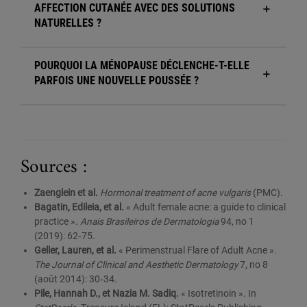
AFFECTION CUTANÉE AVEC DES SOLUTIONS
NATURELLES ?
POURQUOI LA MÉNOPAUSE DÉCLENCHE-T-ELLE
PARFOIS UNE NOUVELLE POUSSÉE ?
Sources :
Zaenglein et al.
Hormonal treatment of acne vulgaris
(PMC).
Bagatin, Edileia, et al.
« Adult female acne: a guide to clinical
practice ».
Anais Brasileiros de Dermatologia
94, no 1
(2019): 62‑75.
Geller, Lauren, et al.
« Perimenstrual Flare of Adult Acne ».
The Journal of Clinical and Aesthetic Dermatology
7, no 8
(août 2014): 30‑34.
Pile, Hannah D., et Nazia M. Sadiq.
« Isotretinoin ». In