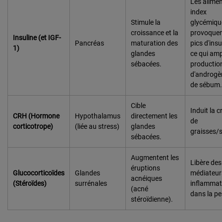
Les alimen
index
Stimule la
glycémiqu
croissance et la
provoquen
Insuline (et IGF-
Pancréas
maturation des
pics d'insu
1)
glandes
ce qui ampl
sébacées.
productio
d'androgè
de sébum.
Cible
Induit la c
CRH (Hormone
Hypothalamus
directement les
de
corticotrope)
(liée au stress)
glandes
graisses/
sébacées.
Augmentent les
Libère des
éruptions
Glucocorticoïdes
Glandes
médiateur
acnéiques
(Stéroïdes)
surrénales
inflammat
(acné
dans la pe
stéroïdienne).