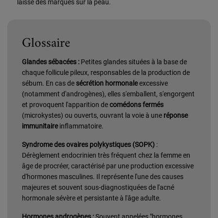
laisse des marques sur la peau.
Glossaire
Glandes sébacées :
Petites glandes situées à la base de
chaque follicule pileux, responsables de la production de
sébum. En cas de
sécrétion hormonale
excessive
(notamment d'androgènes), elles s'emballent, s'engorgent
et provoquent l'apparition de
comédons fermés
(microkystes) ou ouverts, ouvrant la voie à une
réponse
immunitaire
inflammatoire.
Syndrome des ovaires polykystiques (SOPK)
:
Dérèglement endocrinien très fréquent chez la femme en
âge de procréer, caractérisé par une production excessive
d'hormones masculines. Il représente l'une des causes
majeures et souvent sous-diagnostiquées de l'acné
hormonale sévère et persistante à l'âge adulte.
Hormones androgènes :
Souvent appelées "hormones