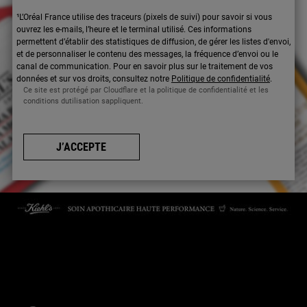
¹L’Oréal France utilise des traceurs (pixels de suivi) pour savoir si vous
ouvrez les e-mails, l’heure et le terminal utilisé. Ces informations
permettent d’établir des statistiques de diffusion, de gérer les listes d'envoi,
et de personnaliser le contenu des messages, la fréquence d’envoi ou le
canal de communication. Pour en savoir plus sur le traitement de vos
données et sur vos droits, consultez notre
Politique de confidentialité
.
Ce site est protégé par Cloudflare et la politique de confidentialité et les
conditions dutilisation sappliquent.
J’ACCEPTE
CONTACTEZ-NOUS
Par téléphone : 01 84 94 07 08 pour le service Client E-Boutique du
lundi au vendredi de 9h à 17h ou 09 69 39 02 26 pour le service
Consommateur du lundi au vendredi de 9h à 18h