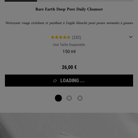
Rare Earth Deep Pore Daily Cleanser
Nettoyant visage exfoliant et purifiant à l'argile blanche pour peaux normales à grasses
(182)
Une Taille Disponible
150 ml
26,00 €
LOADING ...
Review Image