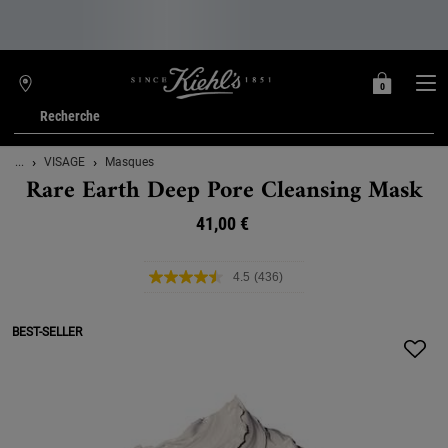
0
MON
0 PRODUIT
TROUVER
PANIER
UNE
Recherche
BOUTIQUE
Main content
...
VISAGE
Masques
Rare Earth Deep Pore Cleansing Mask
41,00 €
4.5
(436)
Lire
436
avis.
Lien
BEST-SELLER
sur
la
même
page.