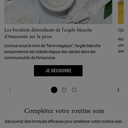
Les bienfaits détoxifiants de l'argile blanche
Quel
d'Amazonie sur la peau
Notre
une s
Connue sous le nom de "terre magique", l'argile blanche
améli
amazonienne est utilisée depuis des siècles dans les
communautés de l'Amazonie.
JE DÉCOUVRE
PDP Routine Section
Complétez votre routine soin
Découvrez des formules efficaces pour améliorer votre routine soin.