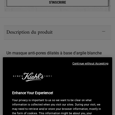
S'INSCRIRE
PDP Sections Accordion Best Sellers
Description du produit
Un masque anti-pores dilatés à base d'argile blanche
amazonienne, provenant de l'embouchure de
Continue without Accepting
l'Amazone. Notre masque visage Kiehl's à l'argile
détoxifiant et purifiant aide à éliminer les impuretés,
à réduire la production de sébum et à réduire
l'apparence des pores.
Enhance Your Experience!
Your privacy is important to us so we want to be clear on what
information is collected when you visit our sites. During your visit, we
Ce qui le rend unique
may need to retrieve and/or store your browser information, mostly in
the form of cookies. This information might be about you, your