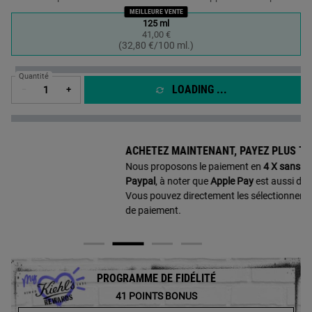
MEILLEURE VENTE
One taille only
125 ml
41,00 €
Sélectionné
, 1 of 1
(32,80 €/100 ml.)
Quantité
LOADING ...
−
+
ACHETEZ MAINTENANT, PAYEZ PLUS TARD​
Nous proposons le paiement en
4 X sans frais avec
Paypal
, à noter que
Apple Pay
est aussi disponible !
Vous pouvez directement les sélectionner sur la page
de paiement.
PROGRAMME DE FIDÉLITÉ
41
POINTS BONUS