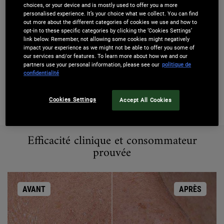
choices, or your device and is mostly used to offer you a more
Ingrédients Clés
personalised experience. It’s your choice what we collect. You can find
out more about the different categories of cookies we use and how to
opt-in to these specific categories by clicking the ‘Cookies Settings’
Conseils d'utilisation
link below. Remember, not allowing some cookies might negatively
impact your experience as we might not be able to offer you some of
our services and/or features. To learn more about how we and our
partners use your personal information, please see our
politique de
Informations de sécurité
confidentialité
En cas de contact avec les yeux, les rincer immédiatement et
Cookies Settings
Accept All Cookies
abondamment
Efficacité clinique et consommateur prouvée
Efficacité clinique et consommateur
prouvée
AVANT
APRÈS