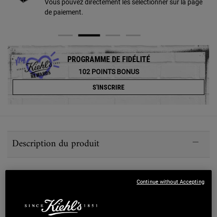
Vous pouvez directement les sélectionner sur la page
de paiement.
PROGRAMME DE FIDÉLITÉ
102
POINTS BONUS
S'INSCRIRE
PDP Sections Accordion Best Sellers
Description du produit
Qui peut utiliser notre sérum à base de
Continue without Accepting
vitamine C ?
Notre sérum à la vitamine C s’adresse à toutes les