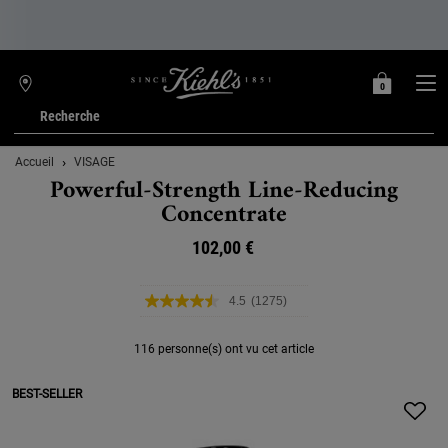
0
MON
0 PRODUIT
TROUVER
PANIER
UNE
Recherche
BOUTIQUE
Main content
Accueil
VISAGE
Powerful-Strength Line-Reducing
Concentrate
102,00 €
4.5
(1275)
Lire
1275
avis.
116 personne(s) ont vu cet article
Lien
sur
la
BEST-SELLER
même
page.