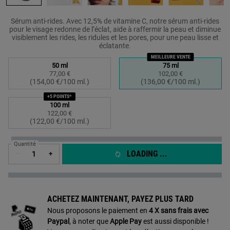
Sérum anti-rides. Avec 12,5% de vitamine C, notre sérum anti-rides
pour le visage redonne de l’éclat, aide à raffermir la peau et diminue
visiblement les rides, les ridules et les pores, pour une peau lisse et
éclatante.
MEILLEURE VENTE
Sélectionner un taille:
50 ml
75 ml
77,00 €
102,00 €
Sélectionné
, 1 of 3
Sélectionné
, 2 of 3
(154,00 €/100 ml.)
(136,00 €/100 ml.)
+5 POINTS*
100 ml
122,00 €
Sélectionné
, 3 of 3
(122,00 €/100 ml.)
Quantité
LOADING ...
−
+
ACHETEZ MAINTENANT, PAYEZ PLUS TARD​
Nous proposons le paiement en
4 X sans frais avec
Paypal
, à noter que
Apple Pay
est aussi disponible !