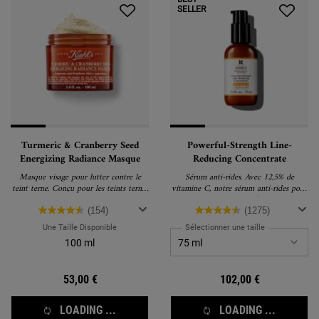
SELLER
Turmeric & Cranberry Seed
Powerful-Strength Line-
Energizing Radiance Masque
Reducing Concentrate
Masque visage pour lutter contre le
Sérum anti-rides. Avec 12,5% de
teint terne. Conçu pour les teints ternes
vitamine C, notre sérum anti-rides pour
et fatigués, notre masque curcuma et
le visage redonne de l’éclat, aide à
cranberry vous offre une formule
raffermir la peau et diminue visiblement
(154)
(1275)
vivifiante pour rebooster votre éclat.
les rides, les ridules et les pores, pour
Une Taille Disponible
Sélectionner une taille
une peau lisse et éclatante.
100 ml
53,00 €
102,00 €
LOADING ...
LOADING ...