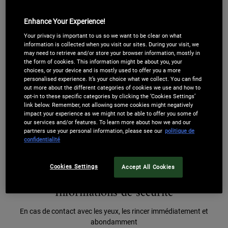
peaux en manque d’éclat et sujettes aux signes de
vieillissement (rides, ridules, perte de fermeté).
Enhance Your Experience!
Concentré à 12,5% de vitamine C, ce soin ciblé
Your privacy is important to us so we want to be clear on what
s’intègre parfaitement dans une routine de soins
information is collected when you visit our sites. During your visit, we
anti-rides, anti-âge ou pour booster l’éclat.
may need to retrieve and/or store your browser information, mostly in
the form of cookies. This information might be about you, your
choices, or your device and is mostly used to offer you a more
personalised experience. It’s your choice what we collect. You can find
out more about the different categories of cookies we use and how to
opt-in to these specific categories by clicking the ‘Cookies Settings’
Ce qui le rend unique
link below. Remember, not allowing some cookies might negatively
impact your experience as we might not be able to offer you some of
our services and/or features. To learn more about how we and our
Ingrédients Clés
partners use your personal information, please see our
politique de
confidentialité
Conseils d'utilisation
Cookies Settings
Accept All Cookies
Informations de sécurité
En cas de contact avec les yeux, les rincer immédiatement et
abondamment