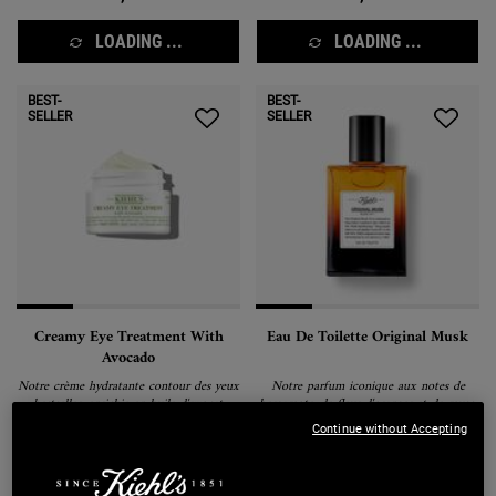
LOADING ...
LOADING ...
BEST-
BEST-
SELLER
SELLER
Creamy Eye Treatment With
Eau De Toilette Original Musk
Avocado
Notre crème hydratante contour des yeux
Notre parfum iconique aux notes de
bestseller, enrichie en huile d'avocat,
bergamote, de fleur d'oranger et de musc.
caféine et bêta-carotène pour nourrir,
Continue without Accepting
lisser et illuminer la zone sous les yeux
(1665)
(291)
dès la première application.
Sélectionner une taille
Une Taille Disponible
50 ml