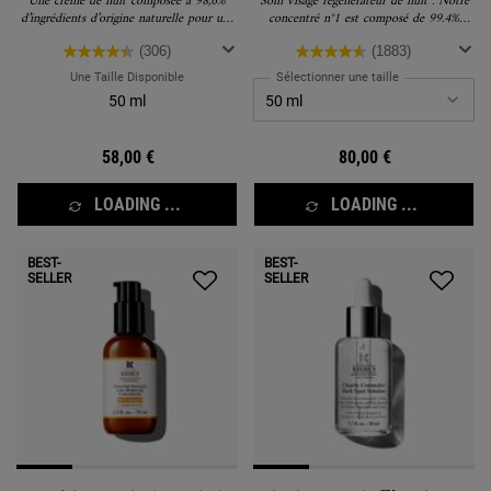
Une crème de nuit composée à 98,6%
Soin visage régénérateur de nuit . Notre
d’ingrédients d’origine naturelle pour une
concentré n°1 est composé de 99.4%
peau plus souple et rebondie au réveil.
d’ingrédients d’origine naturelle** pour
une peau régénérée au réveil.
(306)
(1883)
Une Taille Disponible
Sélectionner une taille
50 ml
58,00 €
80,00 €
LOADING ...
LOADING ...
BEST-
BEST-
SELLER
SELLER