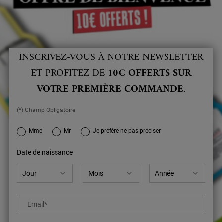
INSCRIVEZ-VOUS À NOTRE NEWSLETTER
ET PROFITEZ DE
10€ OFFERTS SUR
VOTRE PREMIÈRE COMMANDE
.
(*) Champ Obligatoire
newslettersignup.title.legend
Mme
Mr
Je préfère ne pas préciser
Date de naissance
Email
*