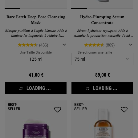
Rare Earth Deep Pore Cleansing
Hydro-Plumping Serum
Mask
Concentrate
Masque purifiant à l’argile blanche. Aide à
Sérum hydratant repulpant. Aide à
éliminer les impuretés, à réduire la
stimuler la production naturelle d'acide
production de sébum et à réduire
hyaluronique de la peau, pour révéler une
l'apparence des pores.
peau visiblement repulpée, plus lisse et
(436)
(809)
plus élastique en une semaine seulement
Une Taille Disponible
Sélectionner une taille
125 ml
41,00 €
89,00 €
LOADING ...
LOADING ...
BEST-
BEST-
SELLER
SELLER