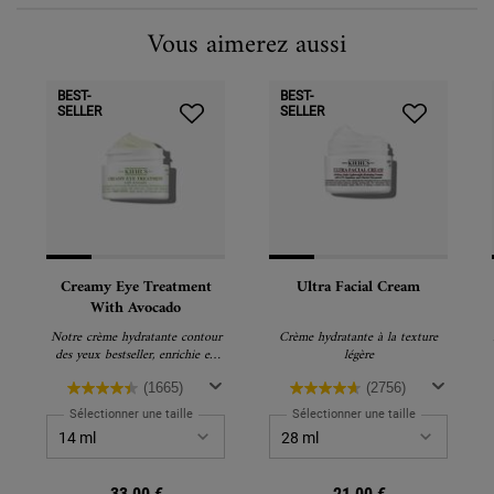
Vous aimerez aussi
BEST-
BEST-
SELLER
SELLER
Creamy Eye Treatment
Ultra Facial Cream
With Avocado
Notre crème hydratante contour
Crème hydratante à la texture
des yeux bestseller, enrichie en
légère
huile d'avocat, caféine et bêta-
carotène pour nourrir, lisser et
(1665)
(2756)
illuminer la zone sous les yeux
Sélectionner une taille
Sélectionner une taille
dès la première application.