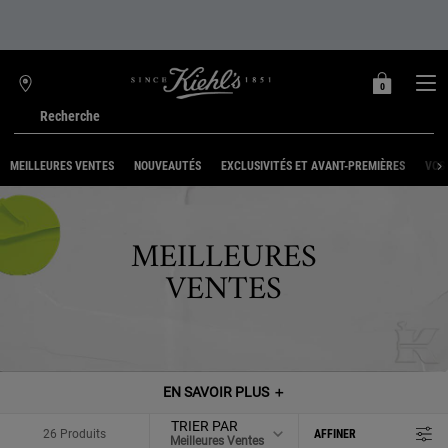
0
MON
0 PRODUIT
TROUVER
PANIER
UNE
Recherche
BOUTIQUE
Main content
MEILLEURES VENTES
NOUVEAUTÉS
EXCLUSIVITÉS ET AVANT-PREMIÈRES
VOS
MEILLEURES
VENTES
EN SAVOIR PLUS
＋
TRIER PAR
26 Produits
AFFINER
MENU DE FILTRAGE