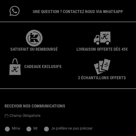
UNE QUESTION ? CONTACTEZ NOUS VIA WHATSAPP
SATISFAIT OU REMBOURSÉ
LIVRAISON OFFERTE DÈS 45€
CADEAUX EXCLUSIFS
2 ÉCHANTILLONS OFFERTS
{ display: none; }
Footer navigation
RECEVOIR NOS COMMUNICATIONS
(*) Champ Obligatoire
newslettersignup.title.legend
Mme
Mr
Je préfère ne pas préciser