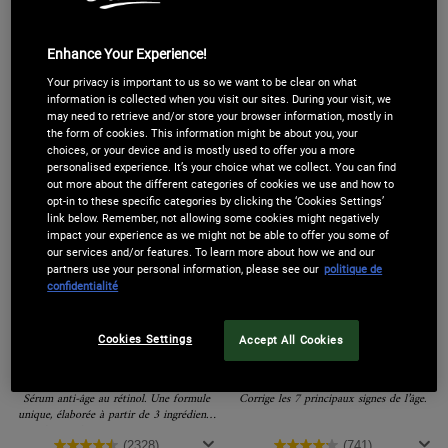
33,00 €
61,00 €
Enhance Your Experience!
Your privacy is important to us so we want to be clear on what
LOADING ...
LOADING ...
information is collected when you visit our sites. During your visit, we
may need to retrieve and/or store your browser information, mostly in
the form of cookies. This information might be about you, your
BEST-
BEST-
choices, or your device and is mostly used to offer you a more
SELLER
SELLER
personalised experience. It’s your choice what we collect. You can find
out more about the different categories of cookies we use and how to
opt-in to these specific categories by clicking the ‘Cookies Settings’
link below. Remember, not allowing some cookies might negatively
impact your experience as we might not be able to offer you some of
our services and/or features. To learn more about how we and our
partners use your personal information, please see our
politique de
confidentialité
Cookies Settings
Accept All Cookies
Retinol Skin-Renewing Daily
Super Multi-Corrective Cream
Micro-Dose Serum
Sérum anti-âge au rétinol. Une formule
Corrige les 7 principaux signes de l’âge.
unique, élaborée à partir de 3 ingrédients
dermatologiques, pour une peau
visiblement plus jeune.
(2328)
(741)