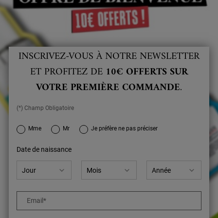
INSCRIVEZ-VOUS À NOTRE NEWSLETTER
ET PROFITEZ DE
10€ OFFERTS SUR
VOTRE PREMIÈRE COMMANDE
.
(*) Champ Obligatoire
newslettersignup.title.legend
Mme
Mr
Je préfère ne pas préciser
Date de naissance
Email
*