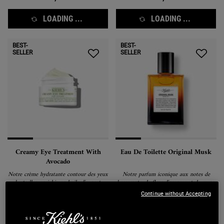
LOADING ...
LOADING ...
BEST-
BEST-
SELLER
SELLER
Creamy Eye Treatment With
Eau De Toilette Original Musk
Avocado
Notre crème hydratante contour des yeux
Notre parfum iconique aux notes de
bestseller, enrichie en huile d'avocat,
bergamote, de fleur d'oranger et de musc.
caféine et bêta-carotène pour nourrir,
Continue without Accepting
lisser et illuminer la zone sous les yeux
(1665)
(291)
dès la première application.
Sélectionner une taille
Une Taille Disponible
50 ml