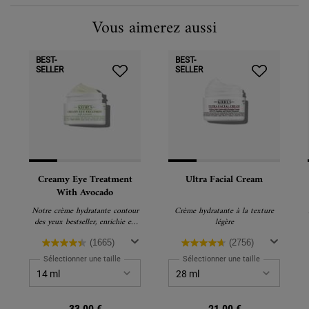
Vous aimerez aussi
BEST-
BEST-
SELLER
SELLER
Creamy Eye Treatment
Ultra Facial Cream
With Avocado
Notre crème hydratante contour
Crème hydratante à la texture
des yeux bestseller, enrichie en
légère
huile d'avocat, caféine et bêta-
carotène pour nourrir, lisser et
(1665)
(2756)
illuminer la zone sous les yeux
Sélectionner une taille
Sélectionner une taille
dès la première application.