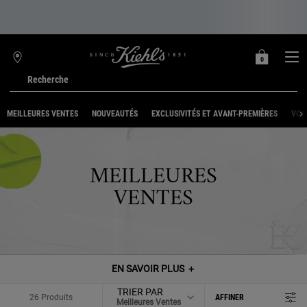
0
MON
0 PRODUIT
TROUVER
PANIER
UNE
Recherche
BOUTIQUE
Main content
MEILLEURES VENTES
NOUVEAUTÉS
EXCLUSIVITÉS ET AVANT-PREMIÈRES
VOS
MEILLEURES
VENTES
EN SAVOIR PLUS
＋
TRIER PAR
26 Produits
AFFINER
MENU DE FILTRAGE