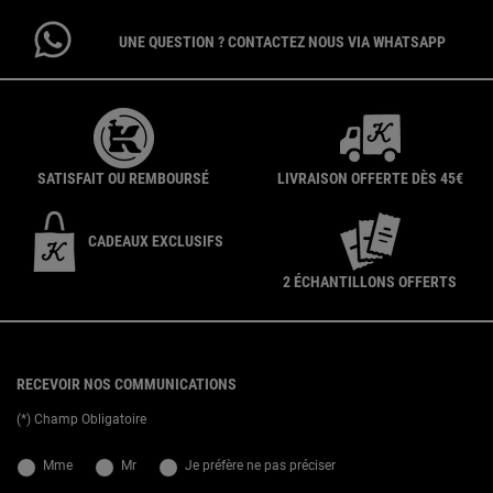
UNE QUESTION ? CONTACTEZ NOUS VIA WHATSAPP
SATISFAIT OU REMBOURSÉ
LIVRAISON OFFERTE DÈS 45€
CADEAUX EXCLUSIFS
2 ÉCHANTILLONS OFFERTS
{ display: none; }
Footer navigation
RECEVOIR NOS COMMUNICATIONS
(*) Champ Obligatoire
newslettersignup.title.legend
Mme
Mr
Je préfère ne pas préciser