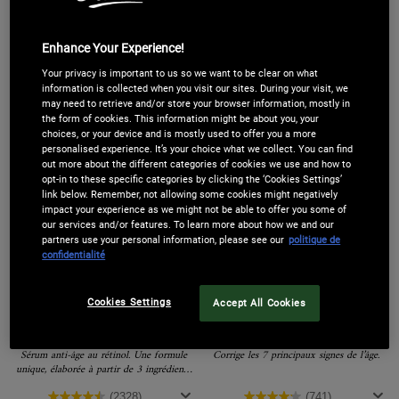
33,00 €
61,00 €
Enhance Your Experience!
Your privacy is important to us so we want to be clear on what
LOADING ...
LOADING ...
information is collected when you visit our sites. During your visit, we
may need to retrieve and/or store your browser information, mostly in
the form of cookies. This information might be about you, your
BEST-
BEST-
choices, or your device and is mostly used to offer you a more
SELLER
SELLER
personalised experience. It’s your choice what we collect. You can find
out more about the different categories of cookies we use and how to
opt-in to these specific categories by clicking the ‘Cookies Settings’
link below. Remember, not allowing some cookies might negatively
impact your experience as we might not be able to offer you some of
our services and/or features. To learn more about how we and our
partners use your personal information, please see our
politique de
confidentialité
Cookies Settings
Accept All Cookies
Retinol Skin-Renewing Daily
Super Multi-Corrective Cream
Micro-Dose Serum
Sérum anti-âge au rétinol. Une formule
Corrige les 7 principaux signes de l’âge.
unique, élaborée à partir de 3 ingrédients
dermatologiques, pour une peau
visiblement plus jeune.
(2328)
(741)