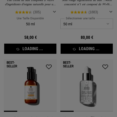
Une crème de nuit composée à 98,6%
Soin visage régénérateur de nuit . Notre
d’ingrédients d’origine naturelle pour une
concentré n°1 est composé de 99.4%
peau plus souple et rebondie au réveil.
d’ingrédients d’origine naturelle** pour
une peau régénérée au réveil.
(305)
(1883)
Une Taille Disponible
Sélectionner une taille
50 ml
58,00 €
80,00 €
LOADING ...
LOADING ...
BEST-
BEST-
SELLER
SELLER