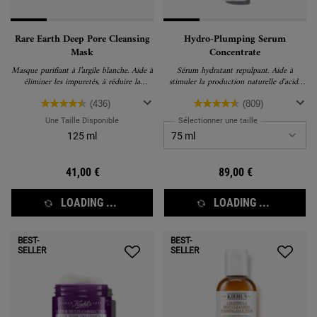
Rare Earth Deep Pore Cleansing
Hydro-Plumping Serum
Mask
Concentrate
Masque purifiant à l’argile blanche. Aide à
Sérum hydratant repulpant. Aide à
éliminer les impuretés, à réduire la
stimuler la production naturelle d'acide
production de sébum et à réduire
hyaluronique de la peau, pour révéler une
l'apparence des pores.
peau visiblement repulpée, plus lisse et
(436)
(809)
plus élastique en une semaine seulement
Une Taille Disponible
Sélectionner une taille
125 ml
41,00 €
89,00 €
LOADING ...
LOADING ...
BEST-
BEST-
SELLER
SELLER