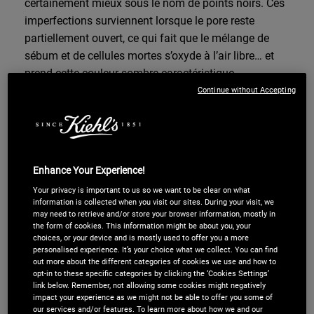
certainement mieux sous le nom de points noirs. Ces
imperfections surviennent lorsque le pore reste
partiellement ouvert, ce qui fait que le mélange de
sébum et de cellules mortes s’oxyde à l’air libre… et
prend cette couleur sombre caractéristique.
Les comédons fermés :
aussi qualifiés de microkystes,
Continue without Accepting
ils se présentent sous la forme de petites bosses
blanches ou couleur chair, sans ouverture visible à la
surface de la peau.
Enhance Your Experience!
Si elle n’est pas rapidement prise en charge, votre acné
rétentionnelle peut évoluer vers une forme inflammatoire
Your privacy is important to us so we want to be clear on what
information is collected when you visit our sites. During your visit, we
plus visible et inconfortable. C’est pourquoi l’idéal reste
may need to retrieve and/or store your browser information, mostly in
d’agir dès cette étape !
the form of cookies. This information might be about you, your
choices, or your device and is mostly used to offer you a more
L’acné inflammatoire
personalised experience. It’s your choice what we collect. You can find
out more about the different categories of cookies we use and how to
opt-in to these specific categories by clicking the ‘Cookies Settings’
L’acné inflammatoire survient quand les comédons déjà
link below. Remember, not allowing some cookies might negatively
présents se retrouvent confrontés aux bactéries
impact your experience as we might not be able to offer you some of
our services and/or features. To learn more about how we and our
naturellement présentes dans la peau, notamment la