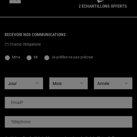
2 ÉCHANTILLONS OFFERTS
{ display: none; }
Footer navigation
RECEVOIR NOS COMMUNICATIONS
(*) Champ Obligatoire
newslettersignup.title.legend
Mme
Mr
Je préfère ne pas préciser
Date de naissance
Email
*
Téléphone