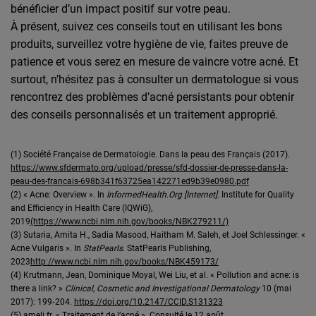
bénéficier d’un impact positif sur votre peau.
À présent, suivez ces conseils tout en utilisant les bons
produits, surveillez votre hygiène de vie, faites preuve de
patience et vous serez en mesure de vaincre votre acné. Et
surtout, n’hésitez pas à consulter un dermatologue si vous
rencontrez des problèmes d’acné persistants pour obtenir
des conseils personnalisés et un traitement approprié.
(1) Société Française de Dermatologie. Dans la peau des Français (2017).
https://www.sfdermato.org/upload/presse/sfd-dossier-de-presse-dans-la-
peau-des-francais-698b341f63725ea142271ed9b39e0980.pdf
(2) « Acne: Overview ». In
InformedHealth.Org [Internet].
Institute for Quality
and Efficiency in Health Care (IQWiG),
2019
(https://www.ncbi.nlm.nih.gov/books/NBK279211/)
(3) Sutaria, Amita H., Sadia Masood, Haitham M. Saleh, et Joel Schlessinger. «
Acne Vulgaris ». In
StatPearls
. StatPearls Publishing,
2023
http://www.ncbi.nlm.nih.gov/books/NBK459173/
(4) Krutmann, Jean, Dominique Moyal, Wei Liu, et al. « Pollution and acne: is
there a link? »
Clinical, Cosmetic and Investigational Dermatology
10 (mai
2017): 199‑204.
https://doi.org/10.2147/CCID.S131323
(5) ameli.fr. « Traitement de l’acné ». Consulté le 12 août