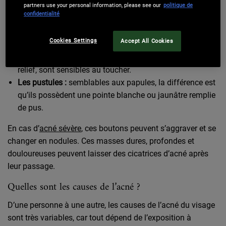
partners use your personal information, please see our
politique de
bactérie Cutibacterium acnes (3). Cette réaction entraîne
confidentialité
l’apparition de lésions inflammatoires, rouges et parfois
douloureuses.
Cookies Settings
Accept All Cookies
Les papules :
ces petits boutons rouges, légèrement en
relief, sont sensibles au toucher.
Les pustules :
semblables aux papules, la différence est
qu’ils possèdent une pointe blanche ou jaunâtre remplie
de pus.
En cas d’
acné sévère
, ces boutons peuvent s’aggraver et se
changer en nodules. Ces masses dures, profondes et
douloureuses peuvent laisser des cicatrices d’acné après
leur passage.
Quelles sont les causes de l’acné ?
D’une personne à une autre, les causes de l’acné du visage
sont très variables, car tout dépend de l’exposition à