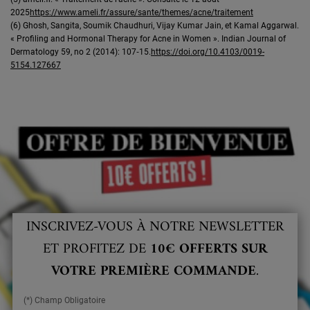
2025
https://www.ameli.fr/assure/sante/themes/acne/traitement
(6) Ghosh, Sangita, Soumik Chaudhuri, Vijay Kumar Jain, et Kamal Aggarwal.
« Profiling and Hormonal Therapy for Acne in Women ». Indian Journal of
Dermatology 59, no 2 (2014): 107‑15.
https://doi.org/10.4103/0019-
5154.127667
INSCRIVEZ-VOUS À NOTRE NEWSLETTER
ET PROFITEZ DE
10€ OFFERTS SUR
VOTRE PREMIÈRE COMMANDE
.
(*) Champ Obligatoire