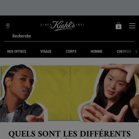
0
MON
0 PRODUIT
TROUVER
PANIER
UNE
Recherche
BOUTIQUE
Main content
NOS OFFRES
VISAGE
CORPS
HOMME
CHEVEUX
QUELS SONT LES DIFFÉRENTS