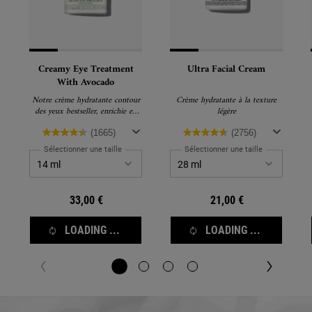
Creamy Eye Treatment
Ultra Facial Cream
With Avocado
Notre crème hydratante contour
Crème hydratante à la texture
des yeux bestseller, enrichie en
légère
huile d'avocat, caféine et bêta-
carotène pour nourrir, lisser et
(1665)
(2756)
illuminer la zone sous les yeux
Sélectionner une taille
Sélectionner une taille
dès la première application.
33,00 €
21,00 €
LOADING ...
LOADING ...