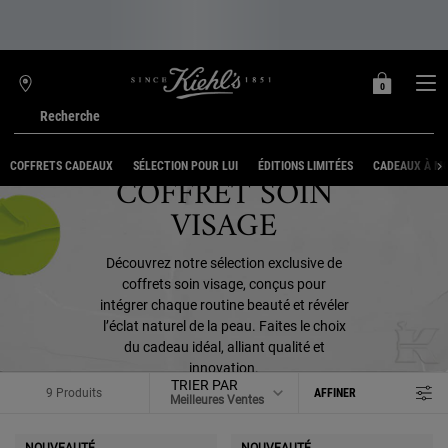
0
MON
0 PRODUIT
TROUVER
PANIER
UNE
Recherche
BOUTIQUE
Main content
COFFRETS CADEAUX
SÉLECTION POUR LUI
ÉDITIONS LIMITÉES
CADEAUX À MO
COFFRET SOIN
VISAGE
Découvrez notre sélection exclusive de
coffrets soin visage, conçus pour
intégrer chaque routine beauté et révéler
l’éclat naturel de la peau. Faites le choix
du cadeau idéal, alliant qualité et
innovation.
TRIER PAR
9 Produits
AFFINER
MENU DE FILTRAGE