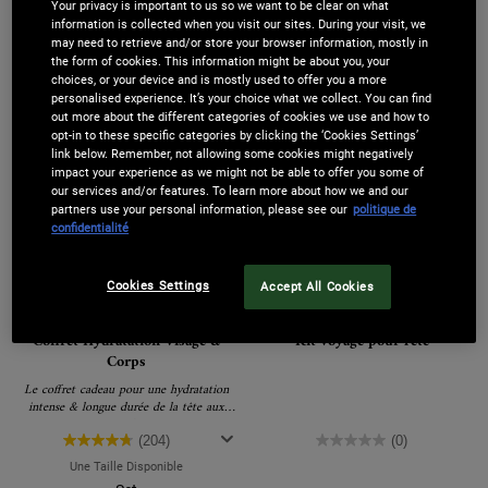
64,00 €
65,00 €
Your privacy is important to us so we want to be clear on what
information is collected when you visit our sites. During your visit, we
may need to retrieve and/or store your browser information, mostly in
LOADING ...
LOADING ...
the form of cookies. This information might be about you, your
choices, or your device and is mostly used to offer you a more
personalised experience. It’s your choice what we collect. You can find
NOUVEAUTÉ
NOUVEAUTÉ
out more about the different categories of cookies we use and how to
opt-in to these specific categories by clicking the ‘Cookies Settings’
link below. Remember, not allowing some cookies might negatively
impact your experience as we might not be able to offer you some of
our services and/or features. To learn more about how we and our
partners use your personal information, please see our
politique de
confidentialité
Cookies Settings
Accept All Cookies
Coffret Hydratation Visage &
Kit voyage pour l'été
Corps
Le coffret cadeau pour une hydratation
intense & longue durée de la tête aux
pieds.
(204)
(0)
Une Taille Disponible