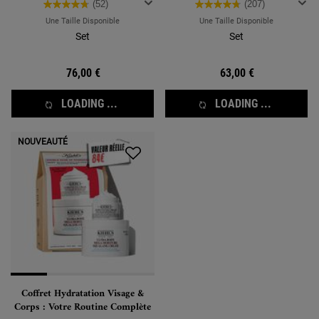
pour une peau plus douce et parfaitement
(52)
(207)
hydratée.
Une Taille Disponible
Une Taille Disponible
Set
Set
76,00 €
63,00 €
LOADING ...
LOADING ...
NOUVEAUTÉ
Coffret Hydratation Visage &
Corps : Votre Routine Complète