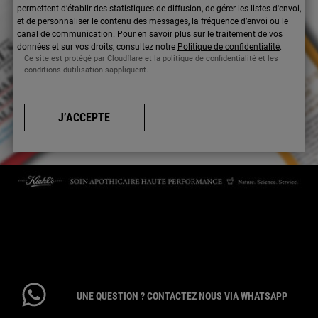
permettent d’établir des statistiques de diffusion, de gérer les listes d'envoi,
et de personnaliser le contenu des messages, la fréquence d’envoi ou le
canal de communication. Pour en savoir plus sur le traitement de vos
données et sur vos droits, consultez notre
Politique de confidentialité
.
Ce site est protégé par Cloudflare et la politique de confidentialité et les
conditions dutilisation sappliquent.
J’ACCEPTE
CONTACTEZ-NOUS
Par téléphone : 01 84 94 07 08 pour le service Client E-Boutique du
lundi au vendredi de 9h à 17h ou 09 69 39 02 26 pour le service
Consommateur du lundi au vendredi de 9h à 18h
UNE QUESTION ? CONTACTEZ NOUS VIA WHATSAPP