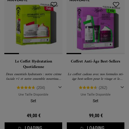
NOUVEAUTÉ
NOUVEAUTÉ
Le Coffet Hydratation
Coffret Anti-Âge Best-Sellers
Quotidienne
Deux essentiels hydratants : notre crème
Le coffret cadeau avec nos formules nti-
faciale #1 et notre ensemble nourrissant
âge best-sellers pour le visage et le
de soins pour les yeux à l’avocat
contour des yeux.
(204)
(262)
Une Taille Disponible
Une Taille Disponible
Set
Set
49,00 €
99,00 €
LOADING ...
LOADING ...