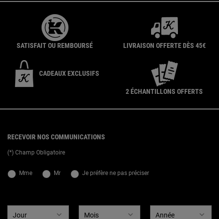
SATISFAIT OU REMBOURSÉ
LIVRAISON OFFERTE DÈS 45€
CADEAUX EXCLUSIFS
2 ÉCHANTILLONS OFFERTS
{ display: none; }
Footer navigation
RECEVOIR NOS COMMUNICATIONS
(*) Champ Obligatoire
newslettersignup.title.legend
Mme
Mr
Je préfère ne pas préciser
Date de naissance