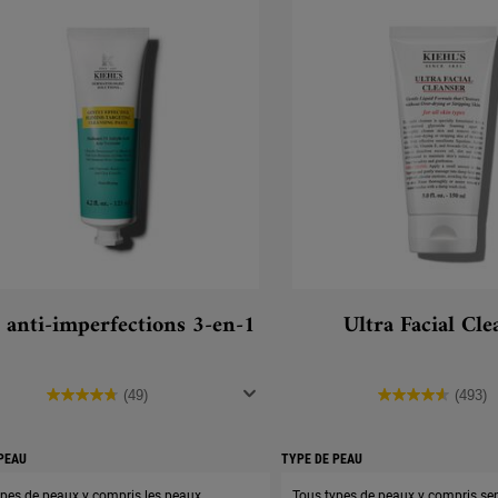
 anti-imperfections 3-en-1
Ultra Facial Cle
(49)
(493)
PEAU
TYPE DE PEAU
ypes de peaux y compris les peaux
Tous types de peaux y compris se