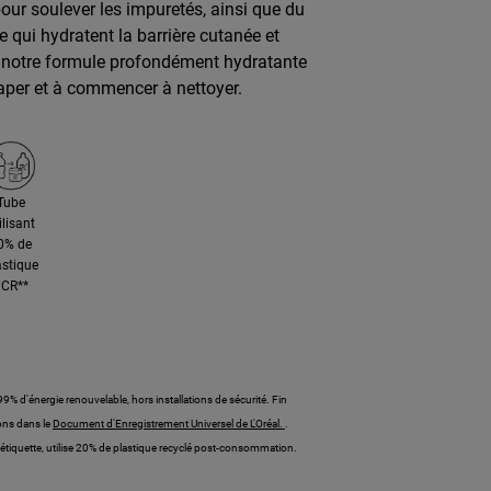
our soulever les impuretés, ainsi que du
e qui hydratent la barrière cutanée et
é, notre formule profondément hydratante
caper et à commencer à nettoyer.
Tube
ilisant
0% de
astique
CR**
99% d'énergie renouvelable, hors installations de sécurité. Fin
ons dans le
Document d'Enregistrement Universel de L'Oréal.
.
l'étiquette, utilise 20% de plastique recyclé post-consommation.