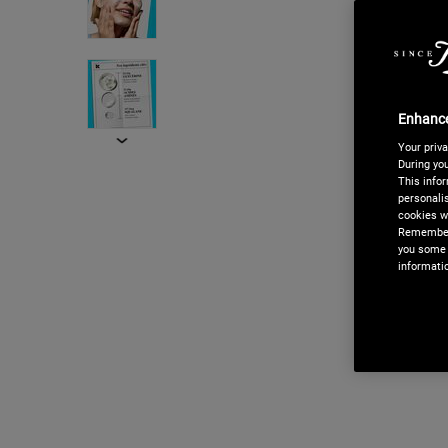
Enhance
Your priva
During you
This infor
personalis
cookies we
ACHETEZ MAINTE
Remember,
you some 
 80€.
Nous proposons l
informati
 d'achat.
noter que
Apple P
directement les sé