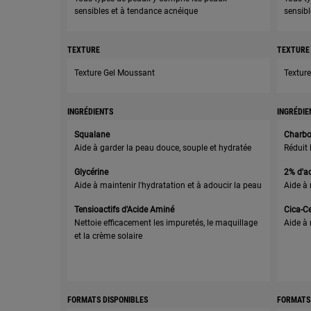
sensibles et à tendance acnéique
sensibl
TEXTURE
TEXTURE
Texture Gel Moussant
Textur
INGRÉDIENTS
INGRÉDIE
Squalane
Charbon
Aide à garder la peau douce, souple et hydratée
Réduit 
Glycérine
2% d'ac
Aide à maintenir l'hydratation et à adoucir la peau
Aide à 
Tensioactifs d'Acide Aminé
Cica-Ce
Nettoie efficacement les impuretés, le maquillage
Aide à 
et la crème solaire
FORMATS DISPONIBLES
FORMATS 