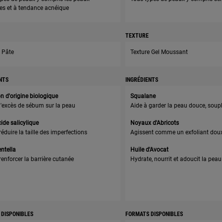
es et à tendance acnéique
TEXTURE
e Pâte
Texture Gel Moussant
NTS
INGRÉDIENTS
 d'origine biologique
Squalane
l'excès de sébum sur la peau
Aide à garder la peau douce, soupl
ide salicylique
Noyaux d'Abricots
réduire la taille des imperfections
Agissent comme un exfoliant dou
ntella
Huile d'Avocat
renforcer la barrière cutanée
Hydrate, nourrit et adoucit la peau
DISPONIBLES
FORMATS DISPONIBLES