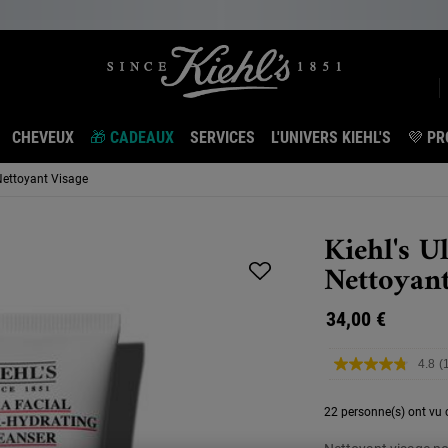
CHEVEUX
🎁 CADEAUX
SERVICES
L'UNIVERS KIEHL'S
💜 PR
 Nettoyant Visage
Kiehl's U
Nettoyant
34,00 €
4.8
(
L
a
22 personne(s) ont vu c
L
s