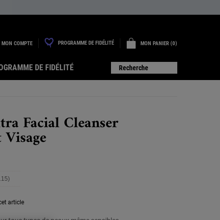
PROGRAMME DE FIDÉLITÉ
MON COMPTE
MON PANIER
0
0 PRODUIT
OGRAMME DE FIDÉLITÉ
Recherche
ltra Facial Cleanser
 Visage
115)
ire
115
vis.
et article
ien
ur