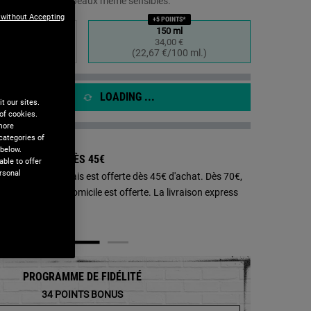
ur tous types de peaux même sensibles.
a
même
 without Accepting
+5 POINTS*
age.
ml
150 ml
0 €
34,00 €
électionné
 1 of 2
Sélectionné
, 2 of 2
100 ml.)
(22,67 €/100 ml.)
LOADING ...
t our sites.
of cookies.
 more
categories of
 below.
SON OFFERTE DÈS 45€ ​​
ble to offer
rsonal
aison en Point Relais est offerte dès 45€ d'achat. Dès 70€,
aison standard à domicile est offerte. La livraison express
0€.
yant Visage - Agrandir l'image
PROGRAMME DE FIDÉLITÉ
34
POINTS BONUS