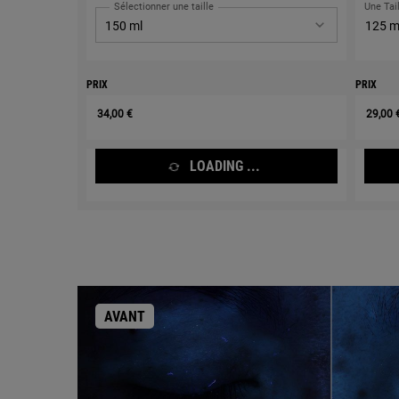
Sélectionner une taille
Une Tai
125 m
PRIX
PRIX
34,00 €
29,00 
LOADING ...
AVANT