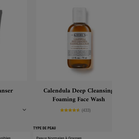
anser
Calendula Deep Cleansing
F
Foaming Face Wash
(433)
TYPE DE PEAU
TYPE D
nsibles
Peaux Normales à Grasses
Tous 