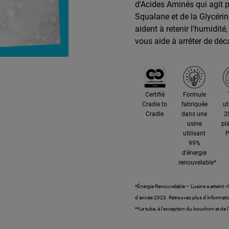
d'Acides Aminés qui agit p
Squalane et de la Glycérin
aident à retenir l'humidit
vous aide à arrêter de dé
Certifié
Formule
Cradle to
fabriquée
ut
Cradle
dans une
2
usine
pl
utilisant
P
99%
d'énergie
renouvelable*
*Énergie Renouvelable – L'usine a atteint >
d'année 2023. Retrouvez plus d'informati
**Le tube, à l'exception du bouchon et de 