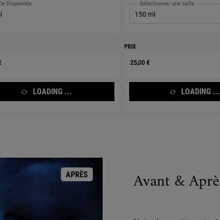
lle Disponible
Sélectionner une taille
l
PRIX
€
25,00 €
LOADING ...
LOADING ...
Avant & Aprè
APRÈS