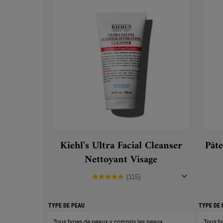
Kiehl's Ultra Facial Cleanser
Pâte
Nettoyant Visage
(115)
TYPE DE PEAU
TYPE DE 
Tous types de peaux y compris les peaux
Tous t