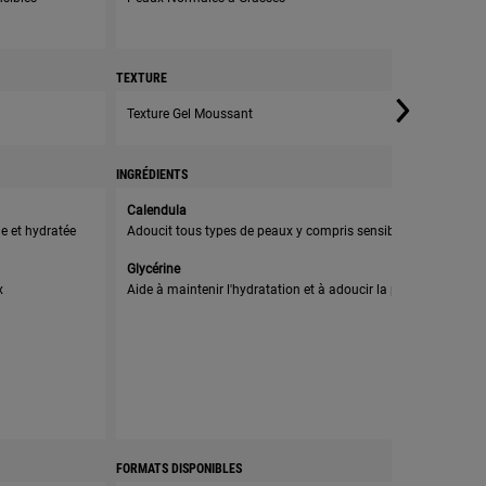
TEXTURE
TEXTU
Texture Gel Moussant
Textu
INGRÉDIENTS
INGRÉD
Calendula
Café
e et hydratée
Adoucit tous types de peaux y compris sensibles
Aide 
Glycérine
Ment
x
Aide à maintenir l'hydratation et à adoucir la peau
Procu
la pe
Vita
Aide 
endo
FORMATS DISPONIBLES
FORMAT