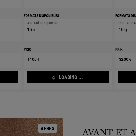
FORMATS DISPONIBLES
FORMATS DIS
Une Taille Disponible
Une Taille 
15 ml
10 g
PRIX
PRIX
14,00 €
32,00 €
LOADING ...
AVANT ET A
APRÈS