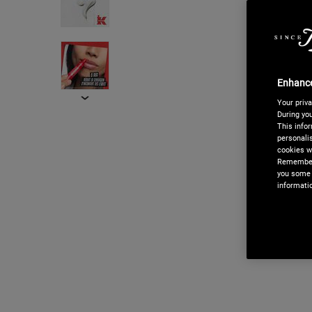
Enhance
Your priva
During you
This infor
personalis
ACHETEZ MAINTE
cookies we
Remember,
 80€.
Nous proposons l
you some 
 d'achat.
noter que
Apple P
informati
directement les sé