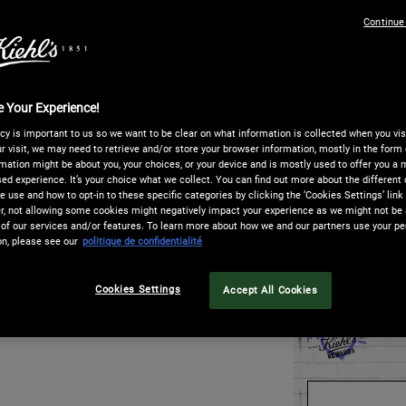
sur
la
Continue
One taille only
mê
pag
Quantité
 Your Experience!
−
+
cy is important to us so we want to be clear on what information is collected when you visi
r visit, we may need to retrieve and/or store your browser information, mostly in the form 
mation might be about you, your choices, or your device and is mostly used to offer you a
ed experience. It’s your choice what we collect. You can find out more about the different 
NANT, PAYEZ PLUS TARD​
LIVRAI
 use and how to opt-in to these specific categories by clicking the ‘Cookies Settings’ link
 not allowing some cookies might negatively impact your experience as we might not be a
e paiement en
4 X sans frais avec Paypal
, à
La livr
of our services and/or features. To learn more about how we and our partners use your pe
ay
est aussi disponible ! Vous pouvez
la livr
on, please see our
politique de confidentialité
lectionner sur la page de paiement.
est à 1
Gel Réparateur pour les lèvres Ultr
Cookies Settings
Accept All Cookies