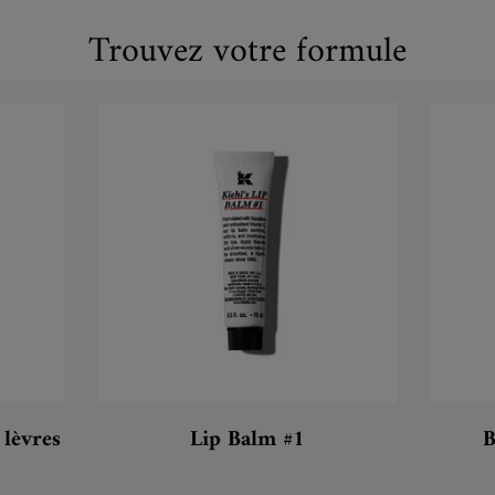
Trouvez votre formule
down
 lèvres
Lip Balm #1
B