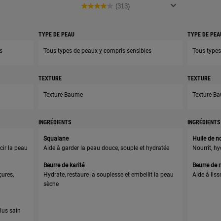
(313)
TYPE DE PEAU
TYPE DE PEA
s
Tous types de peaux y compris sensibles
Tous types
TEXTURE
TEXTURE
Texture Baume
Texture B
INGRÉDIENTS
INGRÉDIENTS
Squalane
Huile de n
cir la peau
Aide à garder la peau douce, souple et hydratée
Nourrit, hy
Beurre de karité
Beurre de
ures,
Hydrate, restaure la souplesse et embellit la peau
Aide à liss
sèche
lus sain