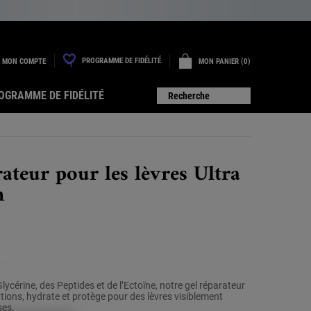
PROGRAMME DE FIDÉLITÉ
MON COMPTE
MON PANIER
0
0 PRODUIT
OGRAMME DE FIDÉLITÉ
Recherche
ateur pour les lèvres Ultra
n
une
ur
lycérine, des Peptides et de l’Ectoïne, notre gel réparateur
tion.
ions, hydrate et protège pour des lèvres visiblement
ses.