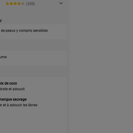
(169)
U
 de peaux y compris sensibles
aume
oix de coco
drate et adoucit
 mangue sauvage
er et à adoucir les lèvres