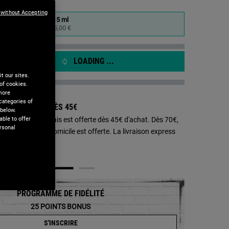
 without Accepting
me
15 ml
e.
Sélectionné
, 1 of 1
25,00 €
LOADING ...
t our sites.
of cookies.
 more
categories of
SON OFFERTE DÈS 45€ ​​
 below.
ble to offer
aison en Point Relais est offerte dès 45€ d'achat. Dès 70€,
rsonal
aison standard à domicile est offerte. La livraison express
0€.
a Meltdown - Agrandir l'image
PROGRAMME DE FIDÉLITÉ
25
POINTS BONUS
S'INSCRIRE