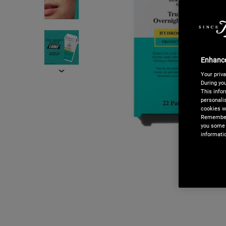
Enhance
Your priva
During you
This infor
ACHETEZ MAINTE
personalis
cookies we
 80€.
Nous proposons l
Remember,
 d'achat.
noter que
Apple P
you some 
directement les sé
informati