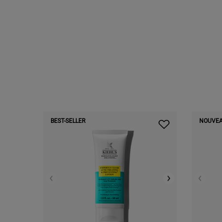
PDP Routine Section
BEST-SELLER
NOUVE