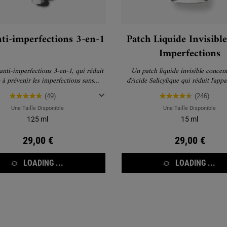
nti-imperfections 3-en-1
Patch Liquide Invisible
Imperfections
anti-imperfections 3-en-1, qui réduit
Un patch liquide invisible concen
e à prévenir les imperfections sans
d'Acide Salicylique qui réduit l'app
dessécher la peau.
boutons en 2h. Un format ultra é
(49)
(246)
équivalent à 500 patchs dans un seu
Une Taille Disponible
Une Taille Disponible
125 ml
15 ml
29,00 €
29,00 €
LOADING ...
LOADING ...