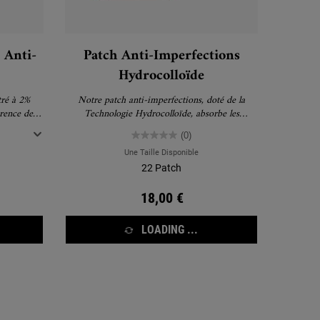
 Anti-
Patch Anti-Imperfections
Hydrocolloïde
tré à 2%
Notre patch anti-imperfections, doté de la
arence des
Technologie Hydrocolloïde, absorbe les
conomique
impuretés* et réduit visiblement la taille du
(0)
l flacon.
bouton en 8H**.
Une Taille Disponible
22 Patch
18,00 €
LOADING ...