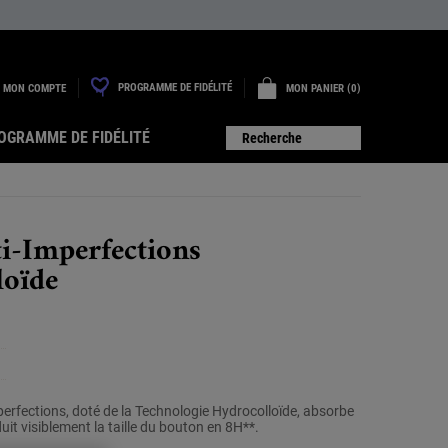
PROGRAMME DE FIDÉLITÉ
MON COMPTE
MON PANIER
0
0 PRODUIT
OGRAMME DE FIDÉLITÉ
Recherche
i-Imperfections
loïde
une
ur
perfections, doté de la Technologie Hydrocolloïde, absorbe
tion.
uit visiblement la taille du bouton en 8H**.