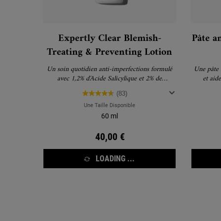
Expertly Clear Blemish-
Pâte a
Treating & Preventing Lotion
Un soin quotidien anti-imperfections formulé
Une pâte 
avec 1,2% d'Acide Salicylique et 2% de
et aid
Niacinamide pour agir efficacement, sans
(83)
assécher la peau.
Une Taille Disponible
60 ml
40,00 €
LOADING ...