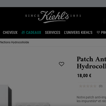
CHEVEUX
🎁 CADEAUX
SERVICES
L'UNIVERS KIEHL'S
💜 PR
fections Hydrocolloïde
Patch Ant
Hydrocol
18,00 €
(0)
Auc
vale
de
Notre patch anti-im
nota
les impuretés* et réd
Lien