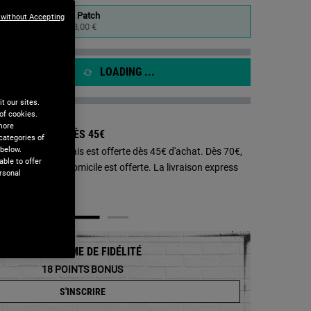
22 Patch
 without Accepting
me
Sélectionné
, 1 of 1
18,00 €
e.
LOADING ...
t our sites.
of cookies.
 more
SON OFFERTE DÈS 45€ ​​
categories of
 below.
aison en Point Relais est offerte dès 45€ d'achat. Dès 70€,
ble to offer
aison standard à domicile est offerte. La livraison express
rsonal
0€.
oïde - Agrandir l'image
PROGRAMME DE FIDÉLITÉ
18
POINTS BONUS
S'INSCRIRE