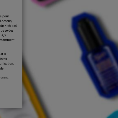
es pour
i-dessus,
de Kiehl’s et
la base des
ué, y
 notamment
et le
listes
unication.
 de
iquent.