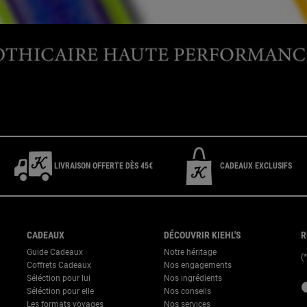
CONTACTEZ-NOUS
t E-Boutique du lundi au vendredi de 9h à 17h ou 09 69 39 02 26 pour le 
LIVRAISON OFFERTE DÈS 45€
CADEAUX EXCLUSIFS
CADEAUX
DÉCOUVRIR KIEHL'S
R
Guide Cadeaux
Notre héritage
(
Coffrets Cadeaux
Nos engagements
Séléction pour lui
Nos ingrédients
new
Séléction pour elle
Nos conseils
Les formats voyages
Nos services