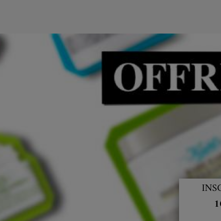
INS
1