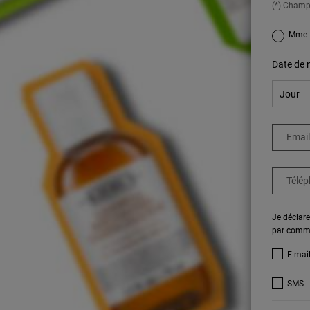
(*) Champ
newslettersi
Mme
Date de 
Email
Télé
Je déclare
par commun
E-mail
SMS