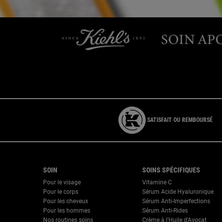
Par téléphone : 01 84 94 07 08 pour le service Clien
SATISFAIT OU REMBOURSÉ
{ display: none; }
Footer navigation
SOIN
SOINS SPÉCIFIQUES
Pour le visage
Vitamine C
Pour le corps
Sérum Acide Hyaluronique
Pour les cheveux
Sérum Anti-Imperfections
Pour les hommes
Sérum Anti-Rides
Nos routines soins
Crème à l'Huile d'Avocat