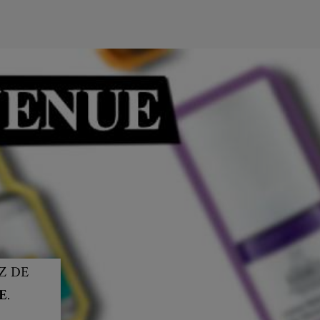
Z DE
E
.