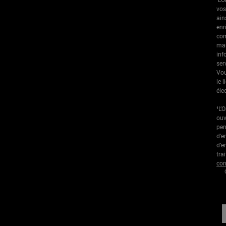
vos
ain
enr
com
mar
inf
ser
Vou
le 
éle
¹L’
ouv
per
d'e
d’e
tra
con