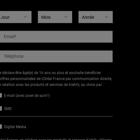
ate de naissance
Email
*
Téléphone
e déclare être âgé(e) de 16 ans ou plus et souhaite bénéficier
’offres personnalisées de L’Oréal France par communication directe,
n relation avec les produits et services de Kiehl’s, au choix par :
E-mail (avec pixel de suivi¹)
SMS
Digital Media
réal France, en relation avec les produits et services Kiehl’s, utilisera