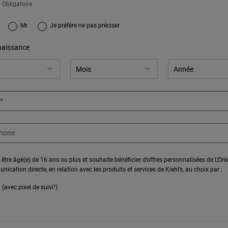
 Obligatoire
gnup.title.legend
Mr
Je préfère ne pas préciser
naissance
*
phone
 être âgé(e) de 16 ans ou plus et souhaite bénéficier d’offres personnalisées de L’Or
ication directe, en relation avec les produits et services de Kiehl’s, au choix par :
 (avec pixel de suivi¹)