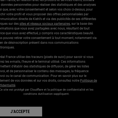
 données personnelles pour réaliser des statistiques et des analyses
si que, avec votre consentement et selon vos choix ci-dessus, pour
ichir votre profil et vous proposer des offres personnalisées par
munication directe de Kiehl’s et via des publicités de ses différentes
ques sur des
sites et réseaux sociaux partenaires
, sur la base des
ormations que vous avez partagées avec nous, résultant de tout
vice que vous avez effectué, y compris vos caractéristiques beauté.
s pouvez retirer votre consentement à tout moment, notamment via
lien de désinscription présent dans nos communications
ctroniques.
Oréal France utilise des traceurs (pixels de suivi) pour savoir si vous
rez les e-mails, l’heure et le terminal utilisé. Ces informations
mettent d’établir des statistiques de diffusion, de gérer les listes
nvoi, et de personnaliser le contenu des messages, la fréquence
nvoi ou le canal de communication. Pour en savoir plus sur le
itement de vos données et sur vos droits, consultez notre
Politique de
fidentialité
.
Ce site est protégé par Cloudflare et la politique de confidentialité et les
conditions dutilisation sappliquent.
J’ACCEPTE