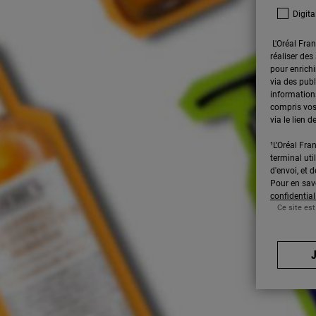
Digita
L'Oréal Fran
réaliser des
pour enrichi
via des publ
informations
compris vos
via le lien
¹L’Oréal Fran
terminal uti
d'envoi, et
Pour en savo
confidential
Ce site est