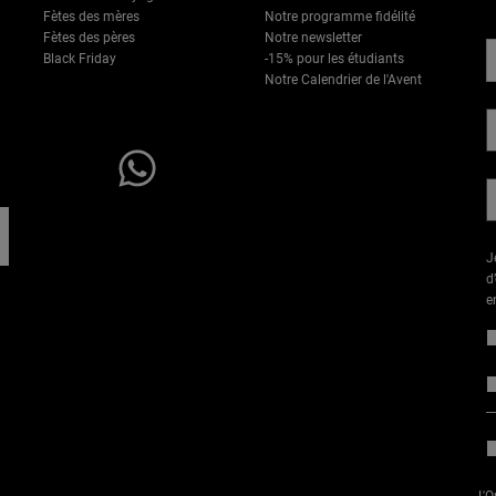
D
Fètes des mères
Notre programme fidélité
Fètes des pères
Notre newsletter
Black Friday
-15% pour les étudiants​
Notre Calendrier de l'Avent
Une question ? Contactez
nous via WhatsApp
J
d
e
L'O