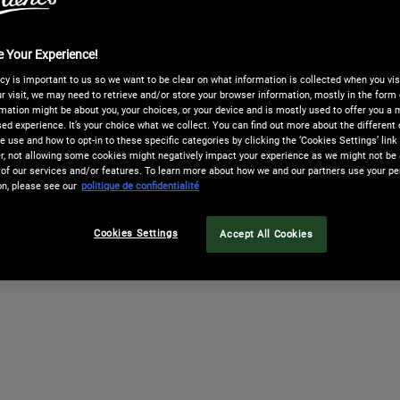
QUELS INGRÉDIENTS ENTRENT DANS LA COMPOSITION DES
 Your Experience!
cy is important to us so we want to be clear on what information is collected when you visi
COMMENT UTILISER ET CONSERVER LES PRODUITS KIEHL’
r visit, we may need to retrieve and/or store your browser information, mostly in the form 
mation might be about you, your choices, or your device and is mostly used to offer you a
ed experience. It’s your choice what we collect. You can find out more about the different 
COMMENT OBTENIR DES INFORMATIONS OU DES CONSEILS 
 use and how to opt-in to these specific categories by clicking the ‘Cookies Settings’ link
 not allowing some cookies might negatively impact your experience as we might not be a
of our services and/or features. To learn more about how we and our partners use your pe
on, please see our
politique de confidentialité
Cookies Settings
Accept All Cookies