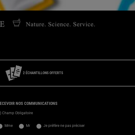
service Consommateur du lundi au vendredi de 9h à 18h
2 ÉCHANTILLONS OFFERTS
ECEVOIR NOS COMMUNICATIONS
*) Champ Obligatoire
slettersignup.title.legend
Mme
Mr
Je préfère ne pas préciser