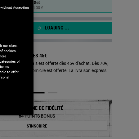
age.
Set
Sélectionné
, 1 of 1
64,00 €
 without Accepting
LOADING ...
t our sites.
of cookies.
SON OFFERTE DÈS 45€ ​​
 more
categories of
aison en Point Relais est offerte dès 45€ d'achat. Dès 70€,
 below.
aison standard à domicile est offerte. La livraison express
ble to offer
0€.
rsonal
l'image
PROGRAMME DE FIDÉLITÉ
64
POINTS BONUS
S'INSCRIRE