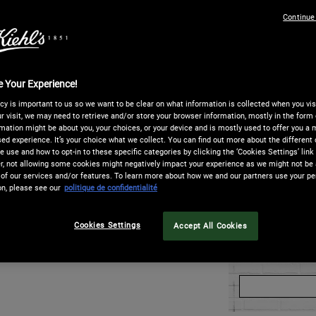
One taille only
p
Continue
Quantité
−
+
 Your Experience!
cy is important to us so we want to be clear on what information is collected when you visi
r visit, we may need to retrieve and/or store your browser information, mostly in the form 
NANT, PAYEZ PLUS TARD​
LIVRAI
mation might be about you, your choices, or your device and is mostly used to offer you a
ed experience. It’s your choice what we collect. You can find out more about the different 
e paiement en
4 X sans frais avec Paypal
, à
La livr
 use and how to opt-in to these specific categories by clicking the ‘Cookies Settings’ link
ay
est aussi disponible ! Vous pouvez
la livr
 not allowing some cookies might negatively impact your experience as we might not be a
lectionner sur la page de paiement.
est à 1
of our services and/or features. To learn more about how we and our partners use your pe
on, please see our
politique de confidentialité
Coffret duo hydratation - Agrandir 
Cookies Settings
Accept All Cookies