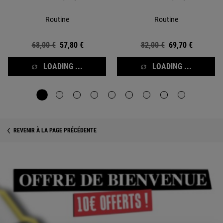
Routine
Routine
Ancien prix
68,00 €
Nouveau prix
57,80 €
Ancien prix
82,00 €
Nouveau prix
69,70 €
LOADING ...
LOADING ...
REVENIR À LA PAGE PRÉCÉDENTE