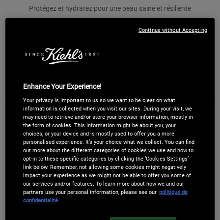
Protégez et hydratez pour une peau saine et résiliente
Quantité
Continue without Accepting
LOADING ...
−
+
CET ASSORTIMENT CONTIENT
2 PRODUITS
Enhance Your Experience!
Your privacy is important to us so we want to be clear on what
information is collected when you visit our sites. During your visit, we
may need to retrieve and/or store your browser information, mostly in
PDP Sections Accordion
the form of cookies. This information might be about you, your
Description du produit
choices, or your device and is mostly used to offer you a more
personalised experience. It’s your choice what we collect. You can find
out more about the different categories of cookies we use and how to
opt-in to these specific categories by clicking the ‘Cookies Settings’
Ce coffret combine deux des hydratants les plus
link below. Remember, not allowing some cookies might negatively
impact your experience as we might not be able to offer you some of
puissants de Kiehl's : l'Ultra Facial Cream pour une
our services and/or features. To learn more about how we and our
hydratation quotidienne et l'Ultra Facial Barrier Balm
partners use your personal information, please see our
politique de
confidentialité
pour une réparation intense et une protection contre
les agressions extérieures.