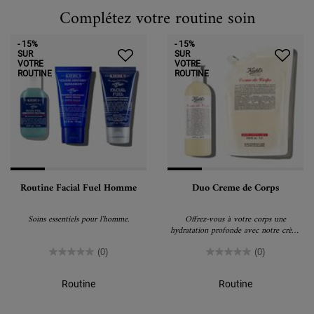
PDP Routine Section
Complétez votre routine soin
- 15%
- 15%
SUR
SUR
VOTRE
VOTRE
ROUTINE
ROUTINE
Routine Facial Fuel Homme
Duo Creme de Corps
Soins essentiels pour l'homme.
Offrez-vous à votre corps une
hydratation profonde avec notre crème
corps classique.
(0)
(0)
Routine
Routine