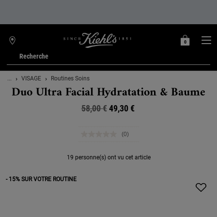
0
MON
0 PRODUIT
TROUVER
PANIER
UNE
Recherche
BOUTIQUE
Main content
...
VISAGE
Routines Soins
Duo Ultra Facial Hydratation & Baume
58,00 €
Ancien prix
Nouveau prix
49,30 €
(0)
Aucune
valeur
de
19 personne(s) ont vu cet article
notation.
Lien
sur
- 15% SUR VOTRE ROUTINE
la
même
page.