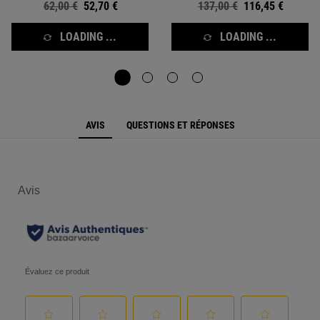
Ancien prix
62,00 €
Nouveau prix
52,70 €
Ancien prix
137,00 €
Nouveau prix
116,45 €
LOADING ...
LOADING ...
PDP Reviews
AVIS
QUESTIONS ET RÉPONSES