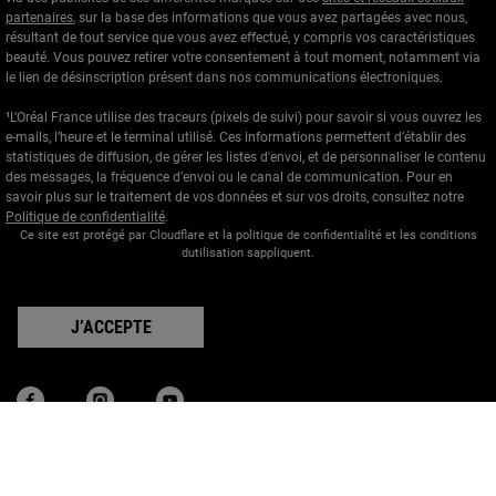
partenaires
, sur la base des informations que vous avez partagées avec nous,
résultant de tout service que vous avez effectué, y compris vos caractéristiques
beauté. Vous pouvez retirer votre consentement à tout moment, notamment via
le lien de désinscription présent dans nos communications électroniques.
¹L’Oréal France utilise des traceurs (pixels de suivi) pour savoir si vous ouvrez les
e-mails, l’heure et le terminal utilisé. Ces informations permettent d’établir des
statistiques de diffusion, de gérer les listes d'envoi, et de personnaliser le contenu
des messages, la fréquence d’envoi ou le canal de communication. Pour en
savoir plus sur le traitement de vos données et sur vos droits, consultez notre
Politique de confidentialité
.
Ce site est protégé par Cloudflare et la politique de confidentialité et les conditions
dutilisation sappliquent.
J’ACCEPTE
Informations sur le fabricant
KIEHL'S
14, rue Royale - 75008 Paris France