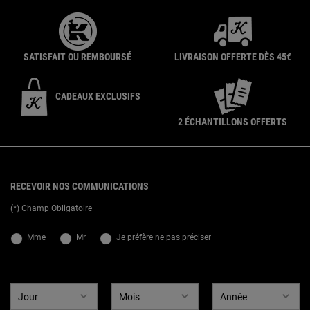
SATISFAIT OU REMBOURSÉ
LIVRAISON OFFERTE DÈS 45€
CADEAUX EXCLUSIFS
2 ÉCHANTILLONS OFFERTS
{ display: none; }
Footer navigation
RECEVOIR NOS COMMUNICATIONS
(*) Champ Obligatoire
newslettersignup.title.legend
Mme
Mr
Je préfère ne pas préciser
Date de naissance