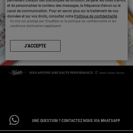
permettent d’établir des statistiques de diffusion, de gérer les listes d'envoi,
et de personnaliser le contenu des messages, la fréquence d’envoi ou le
canal de communication. Pour en savoir plus sur le traitement de vos
données et sur vos droits, consultez notre
Politique de confidentialité
.
Ce site est protégé par Cloudflare et la politique de confidentialité et les
conditions dutilisation sappliquent.
J’ACCEPTE
CONTACTEZ-NOUS
Par téléphone : 01 84 94 07 08 pour le service Client E-Boutique du
lundi au vendredi de 9h à 17h ou 09 69 39 02 26 pour le service
Consommateur du lundi au vendredi de 9h à 18h
UNE QUESTION ? CONTACTEZ NOUS VIA WHATSAPP