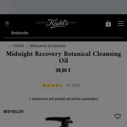
0
MON
0 PRODUIT
TROUVER
PANIER
UNE
Recherche
BOUTIQUE
Main content
...
VISAGE
Nettoyants & Exfoliants
Midnight Recovery Botanical Cleansing
Oil
38,00 €
4.5
(295)
Lire
295
avis.
1 personnes ont acheté cet article aujourdhui
Lien
sur
la
BEST-SELLER
même
page.