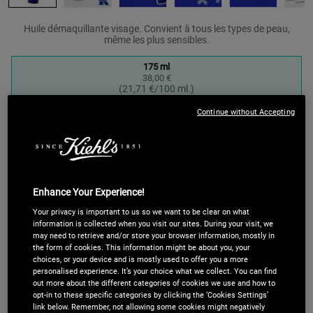
Huile démaquillante visage. Convient à tous les types de peau,
même les plus sensibles.
One taille only
175 ml
38,00 €
Sélectionné
, 1 of 1
(21,71 €/100 ml.)
Continue without Accepting
Quantité
LOADING ...
−
+
Enhance Your Experience!
ACHETEZ MAINTENANT, PAYEZ PLUS TARD​
Nous proposons le paiement en
4 X sans frais avec
Your privacy is important to us so we want to be clear on what
information is collected when you visit our sites. During your visit, we
Paypal
, à noter que
Apple Pay
est aussi disponible !
may need to retrieve and/or store your browser information, mostly in
Vous pouvez directement les sélectionner sur la page
the form of cookies. This information might be about you, your
de paiement.
choices, or your device and is mostly used to offer you a more
personalised experience. It’s your choice what we collect. You can find
out more about the different categories of cookies we use and how to
opt-in to these specific categories by clicking the ‘Cookies Settings’
link below. Remember, not allowing some cookies might negatively