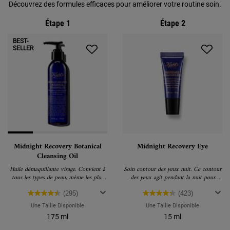
Découvrez des formules efficaces pour améliorer votre routine soin.
Étape 1
Étape 2
BEST-
SELLER
Midnight Recovery Botanical
Midnight Recovery Eye
Cleansing Oil
Huile démaquillante visage. Convient à
Soin contour des yeux nuit. Ce contour
tous les types de peau, même les plus
des yeux agit pendant la nuit pour
sensibles.
renforcer le processus de restauration de
la peau pour des yeux reposés et
(295)
(423)
d'apparence plus jeune le matin.
Une Taille Disponible
Une Taille Disponible
175 ml
15 ml