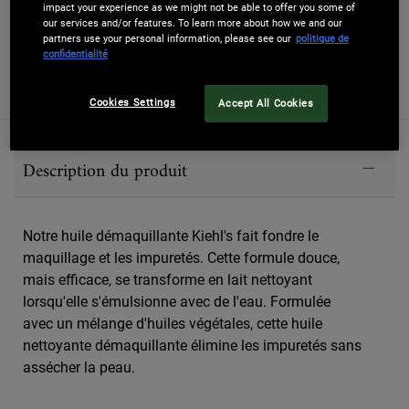
impact your experience as we might not be able to offer you some of
PROGRAMME DE FIDÉLITÉ
our services and/or features. To learn more about how we and our
38
POINTS BONUS
partners use your personal information, please see our
politique de
confidentialité
S'INSCRIRE
Cookies Settings
Accept All Cookies
PDP Sections Accordion Best Sellers
Description du produit
Notre huile démaquillante Kiehl's fait fondre le
maquillage et les impuretés. Cette formule douce,
mais efficace, se transforme en lait nettoyant
lorsqu'elle s'émulsionne avec de l'eau. Formulée
avec un mélange d'huiles végétales, cette huile
nettoyante démaquillante élimine les impuretés sans
assécher la peau.