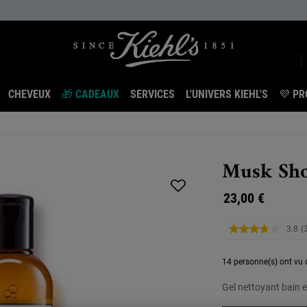
CHEVEUX
🎁 CADEAUX
SERVICES
L'UNIVERS KIEHL'S
💜 PR
Musk Sho
23,00 €
3.8
(
L
a
14 personne(s) ont vu c
L
s
Gel nettoyant bain 
l