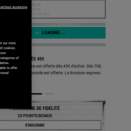
age.
250 ml
 without Accepting
23,00 €
Sélectionné
Cette version du produit n'est plus disponible en stock
, 1 of 1
(9,20 €/100 ml.)
LOADING ...
t our sites.
of cookies.
 more
categories of
SON OFFERTE DÈS 45€ ​​
 below.
aison en Point Relais est offerte dès 45€ d'achat. Dès 70€,
ble to offer
aison standard à domicile est offerte. La livraison express
rsonal
0€.
e
PROGRAMME DE FIDÉLITÉ
23
POINTS BONUS
S'INSCRIRE