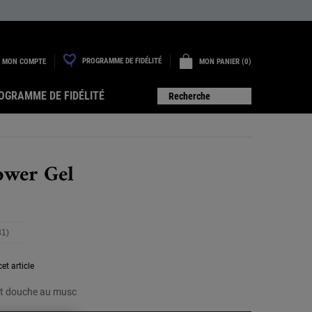
PROGRAMME DE FIDÉLITÉ
MON COMPTE
MON PANIER
0
0 PRODUIT
OGRAMME DE FIDÉLITÉ
Recherche
wer Gel
31)
ire
31
vis.
et article
ien
ur
et douche au musc
a
même