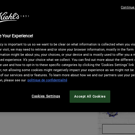
p
One taille only
Continue
Quantité
−
+
 Your Experience!
cy is important to us so we want to be clear on what information is collected when you visi
r visit, we may need to retrieve and/or store your browser information, mostly in the form 
mation might be about you, your choices, or your device and is mostly used to offer you a
ed experience. It’s your choice what we collect. You can find out more about the different 
NANT, PAYEZ PLUS TARD​
LIVRAI
 use and how to opt-in to these specific categories by clicking the ‘Cookies Settings’ link
e paiement en
4 X sans frais avec Paypal
, à
La livr
 not allowing some cookies might negatively impact your experience as we might not be a
ay
est aussi disponible ! Vous pouvez
la livr
of our services and/or features. To learn more about how we and our partners use your pe
on, please see our
politique de confidentialité
lectionner sur la page de paiement.
est à 1
Musk Shower Gel - Agrandir l'imag
Cookies Settings
Accept All Cookies