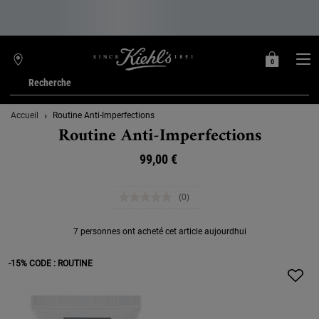
0
MON
0 PRODUIT
TROUVER
PANIER
UNE
Recherche
BOUTIQUE
Main content
Accueil
Routine Anti-Imperfections
Routine Anti-Imperfections
99,00 €
(0)
Aucune
valeur
de
7 personnes ont acheté cet article aujourdhui
notation.
Lien
sur
-15% CODE : ROUTINE
la
même
page.