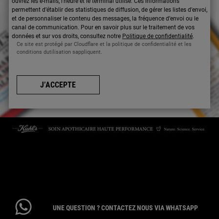
ouvrez les e-mails, l’heure et le terminal utilisé. Ces informations
permettent d’établir des statistiques de diffusion, de gérer les listes d'envoi,
et de personnaliser le contenu des messages, la fréquence d’envoi ou le
canal de communication. Pour en savoir plus sur le traitement de vos
données et sur vos droits, consultez notre
Politique de confidentialité
.
Ce site est protégé par Cloudflare et la politique de confidentialité et les
conditions dutilisation sappliquent.
J’ACCEPTE
CONTACTEZ-NOUS
Par téléphone : 01 84 94 07 08 pour le service Client E-Boutique du
lundi au vendredi de 9h à 17h ou 09 69 39 02 26 pour le service
Consommateur du lundi au vendredi de 9h à 18h
UNE QUESTION ? CONTACTEZ NOUS VIA WHATSAPP