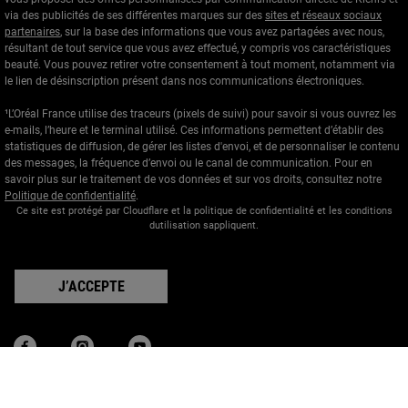
via des publicités de ses différentes marques sur des
sites et réseaux sociaux
partenaires
, sur la base des informations que vous avez partagées avec nous,
résultant de tout service que vous avez effectué, y compris vos caractéristiques
beauté. Vous pouvez retirer votre consentement à tout moment, notamment via
le lien de désinscription présent dans nos communications électroniques.
¹L’Oréal France utilise des traceurs (pixels de suivi) pour savoir si vous ouvrez les
e-mails, l’heure et le terminal utilisé. Ces informations permettent d’établir des
statistiques de diffusion, de gérer les listes d'envoi, et de personnaliser le contenu
des messages, la fréquence d’envoi ou le canal de communication. Pour en
savoir plus sur le traitement de vos données et sur vos droits, consultez notre
Politique de confidentialité
.
Ce site est protégé par Cloudflare et la politique de confidentialité et les conditions
dutilisation sappliquent.
J’ACCEPTE
Informations sur le fabricant
KIEHL'S