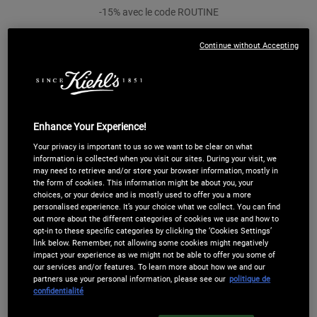
-15% avec le code ROUTINE
Quantité
Continue without Accepting
LOADING ...
−
+
ACHETER LES PRODUITS SÉPARÉMENT
Enhance Your Experience!
Your privacy is important to us so we want to be clear on what
Ultra Pure High-Potency Serum 5,0%
information is collected when you visit our sites. During your visit, we
Niacinamide
may need to retrieve and/or store your browser information, mostly in
the form of cookies. This information might be about you, your
Sérum régulateur de sébum. Sérum Ultra Pur Haute
choices, or your device and is mostly used to offer you a more
Performance avec 5,0% de Niacinamide
(130,00 €/100 ml.)
personalised experience. It’s your choice what we collect. You can find
out more about the different categories of cookies we use and how to
Quantité
opt-in to these specific categories by clicking the ‘Cookies Settings’
−
+
link below. Remember, not allowing some cookies might negatively
impact your experience as we might not be able to offer you some of
Sélectionner une taille
our services and/or features. To learn more about how we and our
Sélectionnez un/une taille pour Ultra Pure High-Potency Se
30 ml
partners use your personal information, please see our
politique de
confidentialité