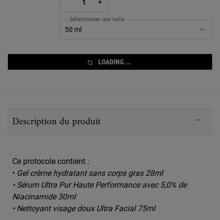
−
+
Sélectionner une taille
Sélectionnez un/une taille pour Ultra Facial Oil-Free Gel Cre
50 ml
LOADING ...
PDP Sections Accordion
Description du produit
Ce protocole contient :
•
Gel crème hydratant sans corps gras 28ml
• Sérum Ultra Pur Haute Performance avec 5,0% de
Niacinamide 30ml
• Nettoyant visage doux Ultra Facial 75ml