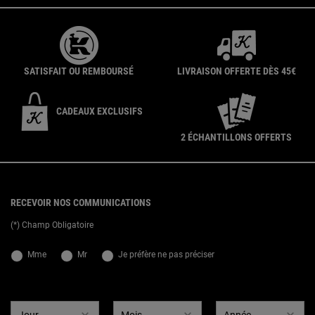
SATISFAIT OU REMBOURSÉ
LIVRAISON OFFERTE DÈS 45€
CADEAUX EXCLUSIFS
2 ÉCHANTILLONS OFFERTS
{ display: none; }
Footer navigation
RECEVOIR NOS COMMUNICATIONS
(*) Champ Obligatoire
newslettersignup.title.legend
Mme
Mr
Je préfère ne pas préciser
Date de naissance