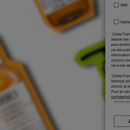
SMS
Digita
L'Oréal Fran
réaliser des
pour enrichi
via des publ
informations
compris vos
via le lien
¹L’Oréal Fran
terminal uti
d'envoi, et
Pour en savo
confidential
Ce site est