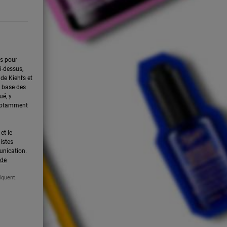
es pour
i-dessus,
de Kiehl’s et
la base des
ué, y
 notamment
et le
listes
unication.
 de
iquent.