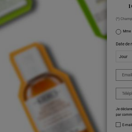
1
(*) Champ
newslettersi
Mme
Date de 
Email
Télé
Je déclare
par commun
E-mail