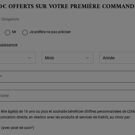
0€ OFFERTS SUR VOTRE PREMIÈRE COMMAND
 Obligatoire
gnup.title.legend
Mr
Je préfère ne pas préciser
naissance
*
phone
 être âgé(e) de 16 ans ou plus et souhaite bénéficier d’offres personnalisées de L’Or
ication directe, en relation avec les produits et services de Kiehl’s, au choix par :
 (avec pixel de suivi¹)