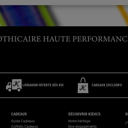
CONTACTEZ-NOUS
t E-Boutique du lundi au vendredi de 9h à 17h ou 09 69 39 02 26 pour le 
LIVRAISON OFFERTE DÈS 45€
CADEAUX EXCLUSIFS
CADEAUX
DÉCOUVRIR KIEHL'S
R
Guide Cadeaux
Notre héritage
(
Coffrets Cadeaux
Nos engagements