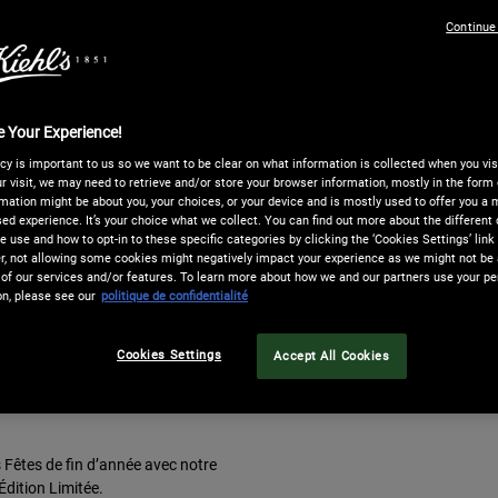
Continue
 Your Experience!
cy is important to us so we want to be clear on what information is collected when you visi
r visit, we may need to retrieve and/or store your browser information, mostly in the form 
mation might be about you, your choices, or your device and is mostly used to offer you a
ed experience. It’s your choice what we collect. You can find out more about the different 
 use and how to opt-in to these specific categories by clicking the ‘Cookies Settings’ link
 not allowing some cookies might negatively impact your experience as we might not be a
of our services and/or features. To learn more about how we and our partners use your pe
on, please see our
politique de confidentialité
Cookies Settings
Accept All Cookies
E L'AVENT
Fêtes de fin d’année avec notre
Édition Limitée.