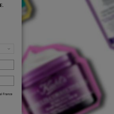
E
.
éal France