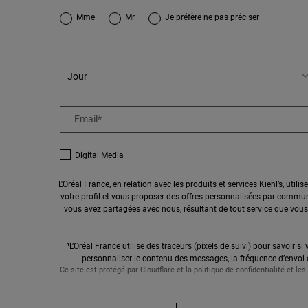
newslettersignup.title.legend
Mme
Mr
Je préfère ne pas préciser
Email
*
Digital Media
L'Oréal France, en relation avec les produits et services Kiehl’s, uti
votre profil et vous proposer des offres personnalisées par communi
vous avez partagées avec nous, résultant de tout service que vous
¹L’Oréal France utilise des traceurs (pixels de suivi) pour savoir si 
personnaliser le contenu des messages, la fréquence d’envoi 
Ce site est protégé par Cloudflare et la politique de confidentialité et les