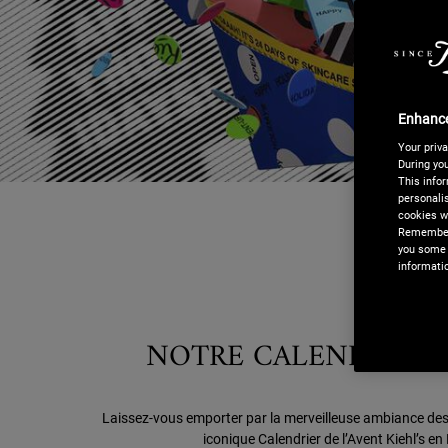
Enhance
Your priva
During you
This infor
personalis
cookies we
Remember,
you some 
informati
NOTRE CALENDRIER D
Laissez-vous emporter par la merveilleuse ambiance des 
iconique Calendrier de l’Avent Kiehl’s en 