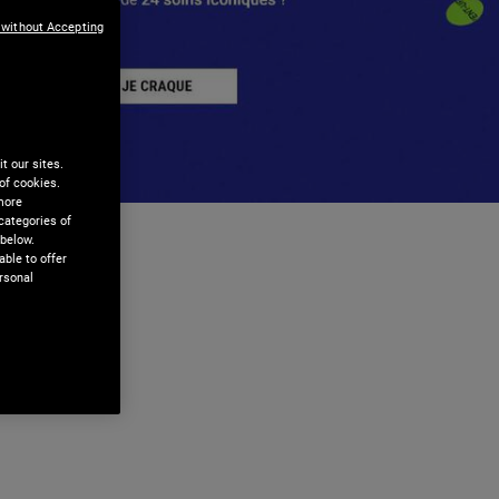
 without Accepting
t our sites.
of cookies.
 more
categories of
 below.
ble to offer
rsonal