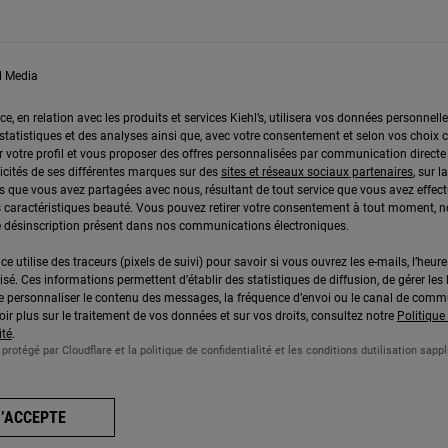
l Media
ce, en relation avec les produits et services Kiehl’s, utilisera vos données personnell
 statistiques et des analyses ainsi que, avec votre consentement et selon vos choix c
r votre profil et vous proposer des offres personnalisées par communication directe 
icités de ses différentes marques sur des
sites et réseaux sociaux partenaires
, sur 
 que vous avez partagées avec nous, résultant de tout service que vous avez effect
 caractéristiques beauté. Vous pouvez retirer votre consentement à tout moment,
 de désinscription présent dans nos communications électroniques.
ce utilise des traceurs (pixels de suivi) pour savoir si vous ouvrez les e-mails, l’heure 
lisé. Ces informations permettent d’établir des statistiques de diffusion, de gérer les 
 de personnaliser le contenu des messages, la fréquence d’envoi ou le canal de comm
ir plus sur le traitement de vos données et sur vos droits, consultez notre
Politique
ité
.
 protégé par Cloudflare et la politique de confidentialité et les conditions dutilisation sappl
J’ACCEPTE