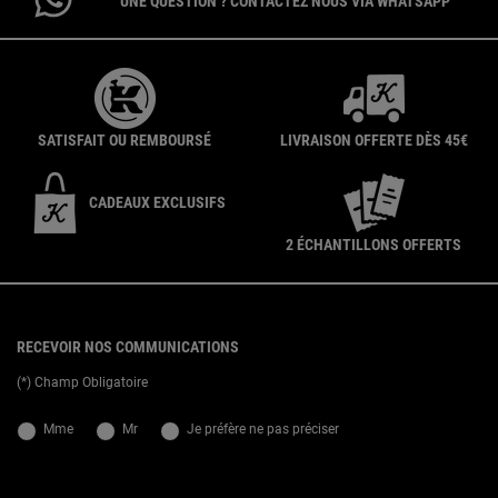
UNE QUESTION ? CONTACTEZ NOUS VIA WHATSAPP
SATISFAIT OU REMBOURSÉ
LIVRAISON OFFERTE DÈS 45€
CADEAUX EXCLUSIFS
2 ÉCHANTILLONS OFFERTS
{ display: none; }
Footer navigation
RECEVOIR NOS COMMUNICATIONS
(*) Champ Obligatoire
newslettersignup.title.legend
Mme
Mr
Je préfère ne pas préciser
Date de naissance