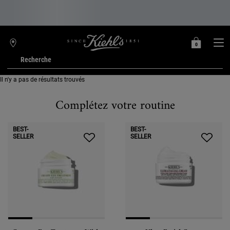
0
MON
0 PRODUIT
TROUVER
PANIER
UNE
Recherche
BOUTIQUE
Main content
Il n'y a pas de résultats trouvés
Complétez votre routine
BEST-
BEST-
SELLER
SELLER