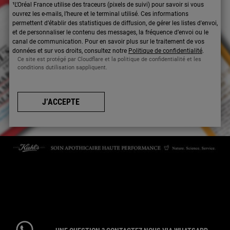
¹L’Oréal France utilise des traceurs (pixels de suivi) pour savoir si vous
ouvrez les e-mails, l’heure et le terminal utilisé. Ces informations
permettent d’établir des statistiques de diffusion, de gérer les listes d'envoi,
et de personnaliser le contenu des messages, la fréquence d’envoi ou le
canal de communication. Pour en savoir plus sur le traitement de vos
données et sur vos droits, consultez notre
Politique de confidentialité
.
Ce site est protégé par Cloudflare et la politique de confidentialité et les
conditions dutilisation sappliquent.
J’ACCEPTE
CONTACTEZ-NOUS
Par téléphone : 01 84 94 07 08 pour le service Client E-Boutique du
lundi au vendredi de 9h à 17h ou 09 69 39 02 26 pour le service
Consommateur du lundi au vendredi de 9h à 18h