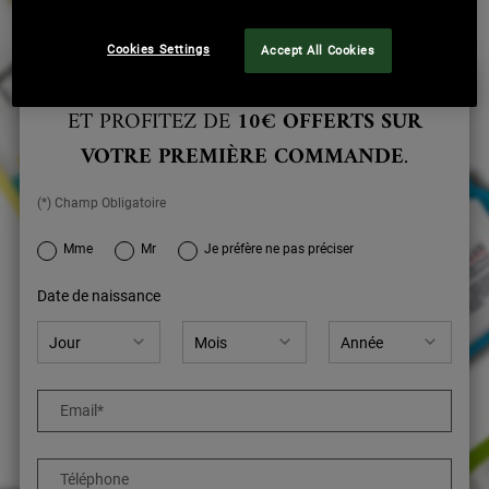
Cookies Settings
Accept All Cookies
INSCRIVEZ-VOUS À NOTRE NEWSLETTER
ET PROFITEZ DE
10€ OFFERTS SUR
VOTRE PREMIÈRE COMMANDE
.
(*) Champ Obligatoire
newslettersignup.title.legend
Mme
Mr
Je préfère ne pas préciser
Date de naissance
Email
*
Téléphone