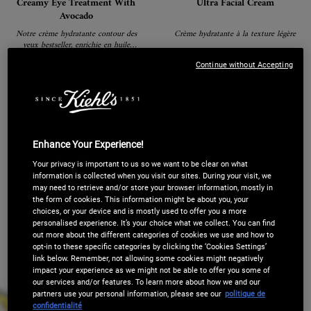
Creamy Eye Treatment With
Ultra Facial Cream
Avocado
Notre crème hydratante contour des
Crème hydratante à la texture légère
yeux bestseller, enrichie en huile
d'avocat, caféine et bêta-carotène pour
Continue without Accepting
nourrir, lisser et illuminer la zone sous
(1665)
(2756)
les yeux dès la première application.
Sélectionner une taille
Sélectionner une taille
33,00 €
21,00 €
Enhance Your Experience!
LOADING ...
LOADING ...
Your privacy is important to us so we want to be clear on what
information is collected when you visit our sites. During your visit, we
may need to retrieve and/or store your browser information, mostly in
the form of cookies. This information might be about you, your
choices, or your device and is mostly used to offer you a more
personalised experience. It’s your choice what we collect. You can find
out more about the different categories of cookies we use and how to
opt-in to these specific categories by clicking the ‘Cookies Settings’
link below. Remember, not allowing some cookies might negatively
impact your experience as we might not be able to offer you some of
our services and/or features. To learn more about how we and our
partners use your personal information, please see our
politique de
confidentialité